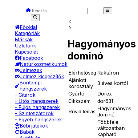
Főoldal
Kategóriák
Márkák
Hagyományos
Üzletünk
Kapcsolat
dominó
Facebook
Natúrkozmetikumok
Jelmezek
Elérhetőség
Raktáron
Jelmez kiegészítők
Ajánlott
Bontempi
3 éves kortól
korosztály
hangszerek
Gyártó
Dorex
- Gitárok
Cikkszám
dor631
- Ütős hangszerek
- Fújós hangszerek
Hagyományos
Rövid leírás
- Szintetizátorok
dominó
- Egyéb hangszerek
Többféle
Bébi játékok
változatban
Babák
kapható