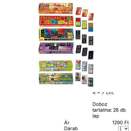
család apraja-
nagyja jót
szórakozhat. A
Részletes
praktikus kis
leírás
tárolódoboznak
köszönhetően
pedig kevés
helyet foglal.
Fejleszti a
memóriát,
kézügyességet
és a megfigyelő
képességet. A
csomagolás
mérete: 23.5 x
4 x 7 cm.
Doboz
tartalma: 28 db
lap
Ár
1290
Ft
Darab