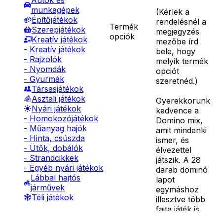
Autók és
munkagépek
(
Kérlek a
Építőjátékok
rendelésnél a
Termék
Szerepjátékok
megjegyzés
opciók
Kreatív játékok
mezőbe írd
- Kreatív játékok
bele, hogy
- Rajzolók
melyik termék
- Nyomdák
opciót
- Gyurmák
szeretnéd.
)
Társasjátékok
Asztali játékok
Gyerekkorunk
Nyári játékok
kedvence a
- Homokozójátékok
Domino mix,
- Műanyag hajók
amit mindenki
- Hinta, csúszda
ismer, és
- Ütők, dobálók
élvezettel
- Strandcikkek
játszik. A 28
- Egyéb nyári játékok
darab dominó
Lábbal hajtós
lapot
járművek
egymáshoz
Téli játékok
illesztve több
fajta játék is
játszható, így a