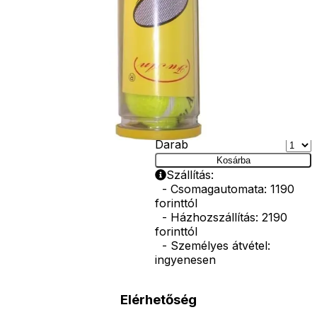
messzire
gurulna. A
teniszlabdák
átmérője: 67
mm.
A csomag
tartalma: 3
labda
Ár
1990
Ft
Darab
Kosárba
Szállítás:
- Csomagautomata: 1190
forinttól
- Házhozszállítás: 2190
forinttól
- Személyes átvétel:
ingyenesen
Elérhetőség