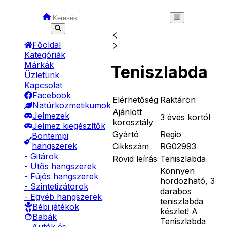
Főoldal
Kategóriák
Márkák
Teniszlabda
Üzletünk
Kapcsolat
Facebook
Elérhetőség
Raktáron
Natúrkozmetikumok
Ajánlott
Jelmezek
3 éves kortól
korosztály
Jelmez kiegészítők
Gyártó
Regio
Bontempi
hangszerek
Cikkszám
RG02993
- Gitárok
Rövid leírás
Teniszlabda
- Ütős hangszerek
Könnyen
- Fújós hangszerek
hordozható, 3
- Szintetizátorok
darabos
- Egyéb hangszerek
teniszlabda
Bébi játékok
készlet! A
Babák
Teniszlabda