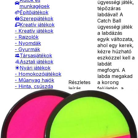
Autók és
ügyességi játék,
munkagépek
tépőzáras
Építőjátékok
labdával! A
Szerepjátékok
Catch Ball
Kreatív játékok
ügyességi játék
- Kreatív játékok
a labdázás
- Rajzolók
egyik változata,
- Nyomdák
ahol egy kerek,
- Gyurmák
kézre húzható
Társasjátékok
eszközzel kell a
Asztali játékok
labdát
Nyári játékok
megfogni. A
- Homokozójátékok
labda megakad
- Műanyag hajók
Részletes
a korong
- Hinta, csúszda
leírás
felületén, a
- Ütők, dobálók
Catch Ball
- Strandcikkek
ügyességi játék
- Egyéb nyári játékok
strandon,
Lábbal hajtós
parkban is
járművek
használható. A
Téli játékok
Catch Ball
ügyességi játék
két ütőt és egy