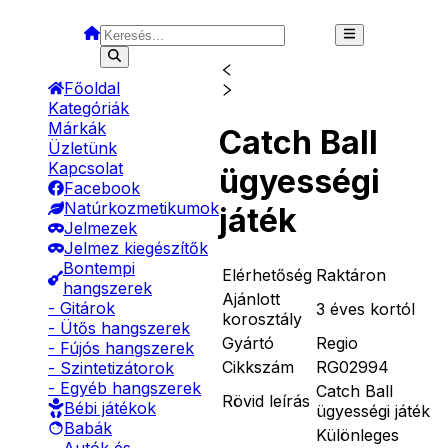
Főoldal
Kategóriák
Márkák
Catch Ball
Üzletünk
Kapcsolat
ügyességi
Facebook
Natúrkozmetikumok
játék
Jelmezek
Jelmez kiegészítők
Bontempi
Elérhetőség
Raktáron
hangszerek
Ajánlott
- Gitárok
3 éves kortól
korosztály
- Ütős hangszerek
Gyártó
Regio
- Fújós hangszerek
Cikkszám
RG02994
- Szintetizátorok
- Egyéb hangszerek
Catch Ball
Rövid leírás
Bébi játékok
ügyességi játék
Babák
Különleges