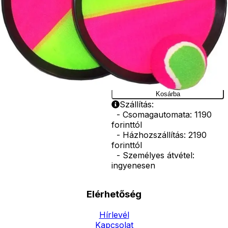
labdát
tartalmaz.
A csomag
tartalma: 2 ütő,
1 labda
Ár
990
Ft
Darab
Kosárba
Szállítás:
- Csomagautomata: 1190
forinttól
- Házhozszállítás: 2190
forinttól
- Személyes átvétel:
ingyenesen
Elérhetőség
Hírlevél
Kapcsolat