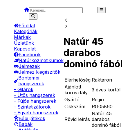
Főoldal
Kategóriák
Márkák
Natúr 45
Üzletünk
Kapcsolat
darabos
Facebook
Natúrkozmetikumok
dominó fából
Jelmezek
Jelmez kiegészítők
Bontempi
Elérhetőség
Raktáron
hangszerek
Ajánlott
- Gitárok
3 éves kortól
korosztály
- Ütős hangszerek
Gyártó
Regio
- Fújós hangszerek
Cikkszám
RG05860
- Szintetizátorok
- Egyéb hangszerek
Natúr 45
Bébi játékok
Rövid leírás
darabos
Babák
dominó fából