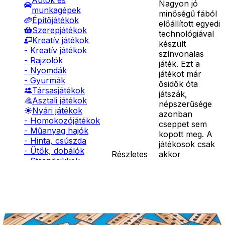
Autók és
Nagyon jó
munkagépek
minőségű fából
Építőjátékok
előállított egyedi
Szerepjátékok
technológiával
Kreatív játékok
készült
- Kreatív játékok
színvonalas
- Rajzolók
játék. Ezt a
- Nyomdák
játékot már
- Gyurmák
ősidők óta
Társasjátékok
játszák,
Asztali játékok
népszerűsége
Nyári játékok
azonban
- Homokozójátékok
cseppet sem
- Műanyag hajók
kopott meg. A
- Hinta, csúszda
játékosok csak
- Ütők, dobálók
Részletes
akkor
- Strandcikkek
leírás
rakhatnak le
- Egyéb nyári játékok
egyet a saját
Lábbal hajtós
dominójuk
járművek
közül, ha a
Téli játékok
dominósorban
azt kapcsolni
tudják a sor