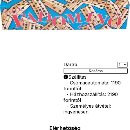
végén található
értékhez. Az
egyszerű de
izgalmas játék
elemeit egy fa
tárolódobozban
tarthatják és
hordozhatják a
gyerekek.
Ár
7990
Ft
Darab
Kosárba
Szállítás:
- Csomagautomata: 1190
forinttól
- Házhozszállítás: 2190
forinttól
- Személyes átvétel:
ingyenesen
Elérhetőség