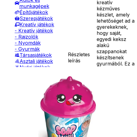
Autók és
kreatív
munkagépek
kézműves
Építőjátékok
készlet, amely
Szerepjátékok
lehetőséget ad a
Kreatív játékok
gyerekeknek,
- Kreatív játékok
hogy saját,
- Rajzolók
egyedi keksz
- Nyomdák
alakú
- Gyurmák
szappanokat
Részletes
Társasjátékok
készítsenek
leírás
Asztali játékok
gyurmából. Ez a
Nyári játékok
játék egyszerre
- Homokozójátékok
nyújt kézműves
- Műanyag hajók
élményt és teszi
- Hinta, csúszda
szórakoztatóvá
- Ütők, dobálók
a fürdést,
- Strandcikkek
hiszen az
- Egyéb nyári játékok
elkészített
Lábbal hajtós
szappanok
járművek
valódi
Téli játékok
szappanként
használhatók.