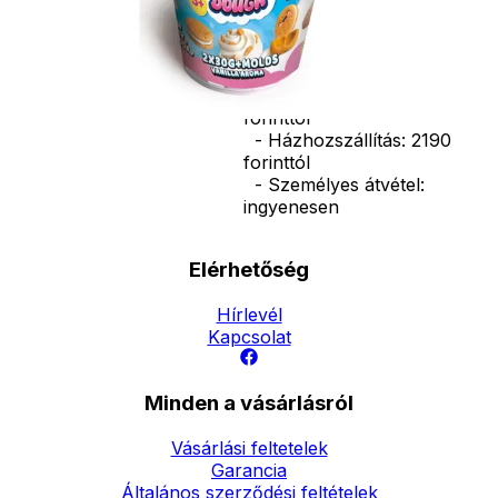
Ár
1990
Ft
Darab
Kosárba
Szállítás:
- Csomagautomata: 1190
forinttól
- Házhozszállítás: 2190
forinttól
- Személyes átvétel:
ingyenesen
Elérhetőség
Hírlevél
Kapcsolat
Minden a vásárlásról
Vásárlási feltetelek
Garancia
Általános szerződési feltételek