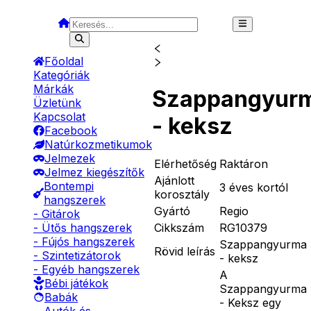
Főoldal
Kategóriák
Márkák
Szappangyur
Üzletünk
Kapcsolat
- keksz
Facebook
Natúrkozmetikumok
Jelmezek
Elérhetőség
Raktáron
Jelmez kiegészítők
Ajánlott
Bontempi
3 éves kortól
korosztály
hangszerek
Gyártó
Regio
- Gitárok
Cikkszám
RG10379
- Ütős hangszerek
- Fújós hangszerek
Szappangyurma
Rövid leírás
- Szintetizátorok
- keksz
- Egyéb hangszerek
A
Bébi játékok
Szappangyurma
Babák
- Keksz egy