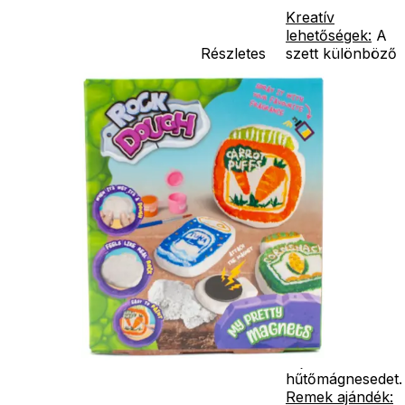
Kreatív
lehetőségek:
A
Részletes
szett különböző
leírás
színű gyurmát
tartalmaz,
amelyből kedved
szerint
alkothatsz, így a
mágnesek igazán
egyediek
lesznek.
Egyszerű
használat:
A
készlet minden
szükséges
eszközt
tartalmaz, így
könnyedén
elkészítheted
saját
hűtőmágnesedet.
Remek ajándék: