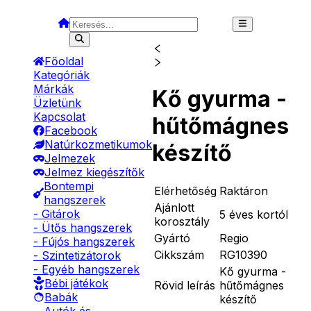
Főoldal
Kategóriák
Márkák
Kő gyurma -
Üzletünk
Kapcsolat
hűtőmágnes
Facebook
Natúrkozmetikumok
készítő
Jelmezek
Jelmez kiegészítők
Bontempi
Elérhetőség
Raktáron
hangszerek
Ajánlott
- Gitárok
5 éves kortól
korosztály
- Ütős hangszerek
Gyártó
Regio
- Fújós hangszerek
Cikkszám
RG10390
- Szintetizátorok
- Egyéb hangszerek
Kő gyurma -
Bébi játékok
Rövid leírás
hűtőmágnes
Babák
készítő