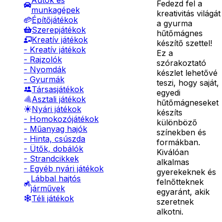
Autók és
Fedezd fel a
munkagépek
kreativitás világát
Építőjátékok
a gyurma
Szerepjátékok
hűtőmágnes
Kreatív játékok
készítő szettel!
- Kreatív játékok
Ez a
- Rajzolók
szórakoztató
- Nyomdák
készlet lehetővé
- Gyurmák
teszi, hogy saját,
Társasjátékok
egyedi
Asztali játékok
hűtőmágneseket
Nyári játékok
készíts
- Homokozójátékok
különböző
- Műanyag hajók
színekben és
- Hinta, csúszda
formákban.
- Ütők, dobálók
Kiválóan
- Strandcikkek
alkalmas
- Egyéb nyári játékok
gyerekeknek és
Lábbal hajtós
felnőtteknek
járművek
egyaránt, akik
Téli játékok
szeretnek
alkotni.