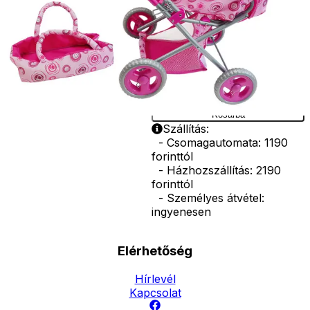
műanyag,
valamint gumi.
Méretek:
47x39x63 cm.
Ár
17990
Ft
Darab
Kosárba
Szállítás:
- Csomagautomata: 1190
forinttól
- Házhozszállítás: 2190
forinttól
- Személyes átvétel:
ingyenesen
Elérhetőség
Hírlevél
Kapcsolat