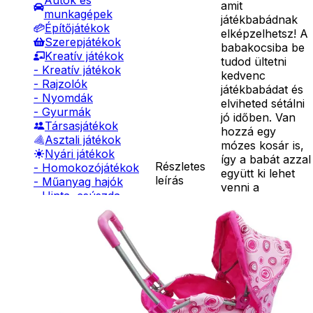
Autók és
amit
munkagépek
játékbabádnak
Építőjátékok
elképzelhetsz! A
Szerepjátékok
babakocsiba be
Kreatív játékok
tudod ültetni
- Kreatív játékok
kedvenc
- Rajzolók
játékbabádat és
- Nyomdák
elviheted sétálni
- Gyurmák
jó időben. Van
Társasjátékok
hozzá egy
Asztali játékok
mózes kosár is,
Nyári játékok
így a babát azzal
Részletes
- Homokozójátékok
együtt ki lehet
leírás
- Műanyag hajók
venni a
- Hinta, csúszda
babakocsiból. A
- Ütők, dobálók
babakocsi
- Strandcikkek
aljában van egy
- Egyéb nyári játékok
tároló, így oda is
Lábbal hajtós
lehet pakolni. A
járművek
babakocsi fém
Téli játékok
vázzal ellátott,
kerekének
anyaga