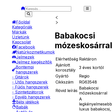
Főoldal
Kategóriák
Márkák
Babakocsi
Üzletünk
Kapcsolat
mózeskosárra
Facebook
Natúrkozmetikumok
Jelmezek
Elérhetőség
Raktáron
Jelmez kiegészítők
Ajánlott
Bontempi
3 éves kortól
korosztály
hangszerek
Gyártó
Regio
- Gitárok
Cikkszám
RG63548
- Ütős hangszerek
- Fújós hangszerek
Babakocsi
Rövid leírás
- Szintetizátorok
mózeskosárral
- Egyéb hangszerek
A
Bébi játékok
legkényelmesebb
Babák
luxus babakocsi,