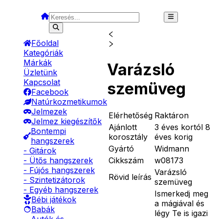
Főoldal
Kategóriák
Márkák
Varázsló
Üzletünk
Kapcsolat
szemüveg
Facebook
Natúrkozmetikumok
Jelmezek
Elérhetőség
Raktáron
Jelmez kiegészítők
Ajánlott
3 éves kortól 8
Bontempi
korosztály
éves korig
hangszerek
Gyártó
Widmann
- Gitárok
Cikkszám
w08173
- Ütős hangszerek
- Fújós hangszerek
Varázsló
Rövid leírás
- Szintetizátorok
szemüveg
- Egyéb hangszerek
Ismerkedj meg
Bébi játékok
a mágiával és
Babák
légy Te is igazi