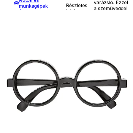
Autók és
varázsló. Ezzel
Részletes
munkagépek
a szemüveggel
leírás
Építőjátékok
minden
Szerepjátékok
varázsló
Kreatív játékok
jelmezt
- Kreatív játékok
kiegészíthetsz.
- Rajzolók
Ár
890
Ft
- Nyomdák
Darab
- Gyurmák
Kosárba
Társasjátékok
Szállítás:
Asztali játékok
- Csomagautomata: 1190
Nyári játékok
forinttól
- Homokozójátékok
- Házhozszállítás: 2190
- Műanyag hajók
forinttól
- Hinta, csúszda
- Személyes átvétel:
- Ütők, dobálók
ingyenesen
- Strandcikkek
- Egyéb nyári játékok
Lábbal hajtós
járművek
Téli játékok