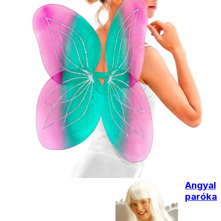
Tündérpálca
3D-s
990
Ft
Nincs raktáron
Tündérpálca
590
Ft
Kosárba
Angyal
paróka