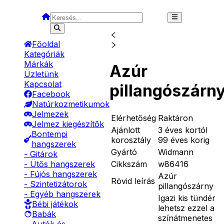
Főoldal
Kategóriák
Márkák
Azúr
Üzletünk
Kapcsolat
pillangószárn
Facebook
Natúrkozmetikumok
Jelmezek
Elérhetőség
Raktáron
Jelmez kiegészítők
Ajánlott
3 éves kortól
Bontempi
korosztály
99 éves korig
hangszerek
Gyártó
Widmann
- Gitárok
Cikkszám
w86416
- Ütős hangszerek
- Fújós hangszerek
Azúr
Rövid leírás
- Szintetizátorok
pillangószárny
- Egyéb hangszerek
Igazi kis tündér
Bébi játékok
lehetsz ezzel a
Babák
színátmenetes