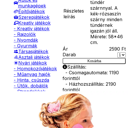
Autók és
tündér
munkagépek
szárnnyal. A
Részletes
Építőjátékok
kék-rózsaszín
leírás
Szerepjátékok
szárny minden
Kreatív játékok
tündérnek
- Kreatív játékok
igazán jól áll.
- Rajzolók
Mérete: 58*46
- Nyomdák
cm.
- Gyurmák
Ár
2590
Ft
Társasjátékok
Darab
Asztali játékok
Kosárba
Nyári játékok
Szállítás:
- Homokozójátékok
- Csomagautomata: 1190
- Műanyag hajók
forinttól
- Hinta, csúszda
- Házhozszállítás: 2190
- Ütők, dobálók
forinttól
- Strandcikkek
- Személyes átvétel:
- Egyéb nyári játékok
ingyenesen
Lábbal hajtós
járművek
Kiegészítő
Téli játékok
termékek