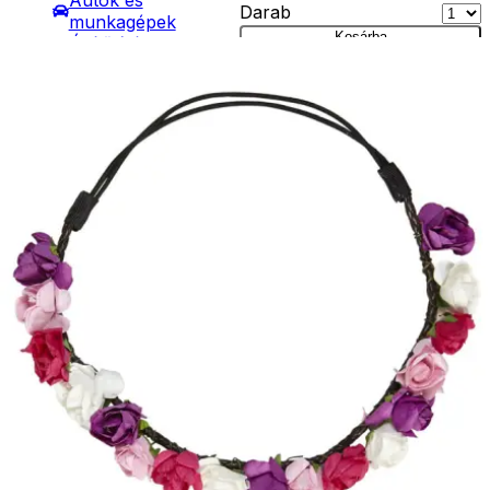
Autók és
Darab
munkagépek
Kosárba
Építőjátékok
Szállítás:
Szerepjátékok
- Csomagautomata: 1190
Kreatív játékok
forinttól
- Kreatív játékok
- Házhozszállítás: 2190
- Rajzolók
forinttól
- Nyomdák
- Személyes átvétel:
- Gyurmák
ingyenesen
Társasjátékok
Asztali játékok
Nyári játékok
- Homokozójátékok
- Műanyag hajók
- Hinta, csúszda
- Ütők, dobálók
- Strandcikkek
- Egyéb nyári játékok
Lábbal hajtós
járművek
Téli játékok