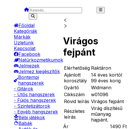
Főoldal
Kategóriák
Márkák
Virágos
Üzletünk
Kapcsolat
fejpánt
Facebook
Natúrkozmetikumok
Jelmezek
Elérhetőség
Raktáron
Jelmez kiegészítők
Ajánlott
14 éves kortól
Bontempi
korosztály
99 éves korig
hangszerek
Gyártó
Widmann
- Gitárok
Cikkszám
w01096
- Ütős hangszerek
- Fújós hangszerek
Rövid leírás
Virágos fejpánt
- Szintetizátorok
Virág díszítésű
Részletes
- Egyéb hangszerek
műanyag
leírás
Bébi játékok
hajpánt.
Babák
Ár
1490
Ft