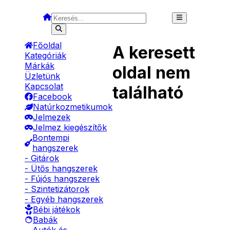
Főoldal
A keresett
Kategóriák
Márkák
oldal nem
Üzletünk
Kapcsolat
található
Facebook
Natúrkozmetikumok
Jelmezek
Jelmez kiegészítők
Bontempi
hangszerek
- Gitárok
- Ütős hangszerek
- Fújós hangszerek
- Szintetizátorok
- Egyéb hangszerek
Bébi játékok
Babák