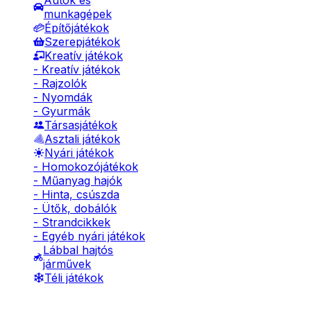
Autók és
munkagépek
Építőjátékok
Szerepjátékok
Kreatív játékok
- Kreatív játékok
- Rajzolók
- Nyomdák
- Gyurmák
Társasjátékok
Asztali játékok
Nyári játékok
- Homokozójátékok
- Műanyag hajók
- Hinta, csúszda
- Ütők, dobálók
- Strandcikkek
- Egyéb nyári játékok
Lábbal hajtós
járművek
Téli játékok