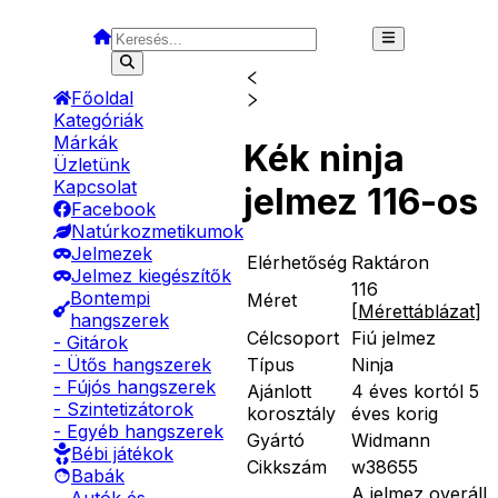
Főoldal
Kategóriák
Márkák
Kék ninja
Üzletünk
Kapcsolat
jelmez 116-os
Facebook
Natúrkozmetikumok
Jelmezek
Elérhetőség
Raktáron
Jelmez kiegészítők
116
Bontempi
Méret
[
Mérettáblázat
]
hangszerek
Célcsoport
Fiú jelmez
- Gitárok
Típus
Ninja
- Ütős hangszerek
- Fújós hangszerek
Ajánlott
4 éves kortól 5
- Szintetizátorok
korosztály
éves korig
- Egyéb hangszerek
Gyártó
Widmann
Bébi játékok
Cikkszám
w38655
Babák
A jelmez overáll,