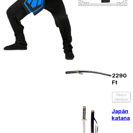
ingyenesen
Kiegészítő
termékek
Japán
katana
2290
Ft
Nincs
raktáron
Japán
katana