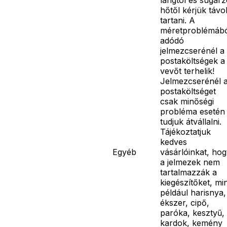
hőtől kérjük távo
tartani. A
méretproblémáb
adódó
jelmezcserénél a
postaköltségek a
vevőt terhelik!
Jelmezcserénél 
postaköltséget
csak minőségi
probléma esetén
tudjuk átvállalni.
Tájékoztatjuk
kedves
Egyéb
vásárlóinkat, ho
a jelmezek nem
tartalmazzák a
kiegészítőket, mi
például harisnya,
ékszer, cipő,
paróka, kesztyű,
kardok, kemény