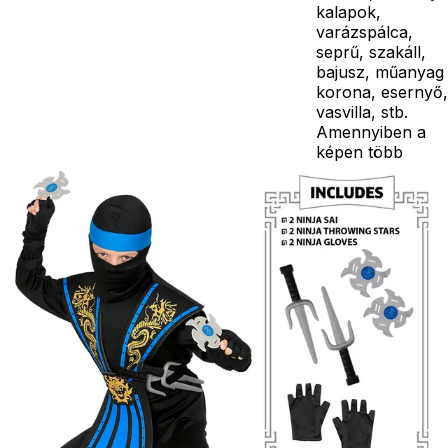
kalapok,
varázspálca,
seprű, szakáll,
bajusz, műanyag
korona, esernyő,
vasvilla, stb.
Amennyiben a
képen több
termék szerepel,
az ár minden
esetben egy
termékre
vonatkozik!
Ár
9390
Ft
Darab
Kosárba
Szállítás:
- Csomagautomata: 1190
forinttól
- Házhozszállítás: 2190
forinttól
- Személyes átvétel: