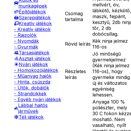
Autók és
mellvért, öv,
munkagépek
lábkötő, kézkötő
Építőjátékok
Csomag
maszk, fejpánt,
Szerepjátékok
tartalma
kesztyű, 2db ninj
Kreatív játékok
tőr, 2 db
- Kreatív játékok
dobócsillag.
- Rajzolók
Kék ninja jelmez
- Nyomdák
Rövid leírás
116-os
- Gyurmák
Társasjátékok
Jó minőségű
Asztali játékok
gyermekjelmez
Nyári játékok
(Kék ninja jelmez
- Homokozójátékok
Részletes
116-os), hogy
- Műanyag hajók
leírás
gyermeke mindig
- Hinta, csúszda
új és változatos
- Ütők, dobálók
egyéniség
- Strandcikkek
lehessen.
- Egyéb nyári játékok
Anyaga 100 %
Lábbal hajtós
poliészter, mely
járművek
30 C fokon kézze
Téli játékok
mosható. Nem
vasalható, nyílt
lángtól és sugár