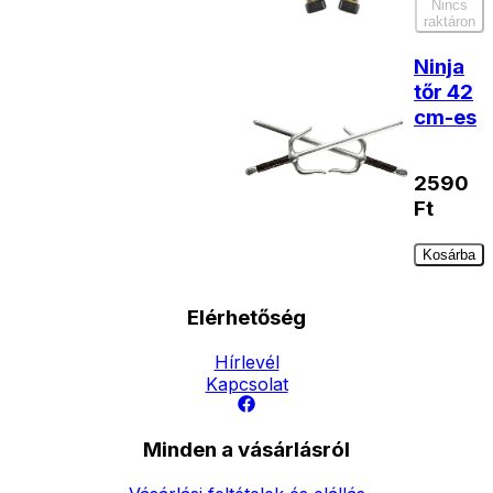
Nincs
raktáron
Ninja
tőr 42
cm-es
2590
Ft
Kosárba
Elérhetőség
Hírlevél
Kapcsolat
Minden a vásárlásról