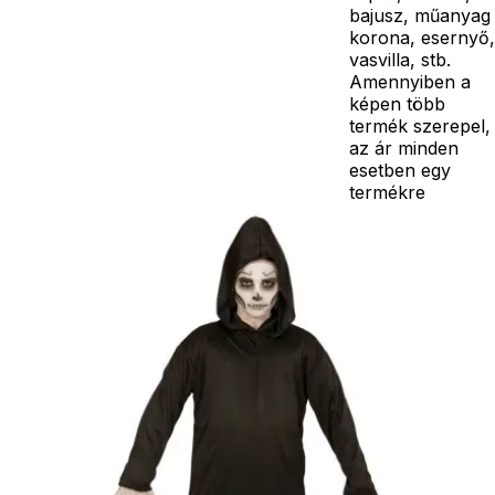
bajusz, műanyag
korona, esernyő,
vasvilla, stb.
Amennyiben a
képen több
termék szerepel,
az ár minden
esetben egy
termékre
vonatkozik!
Ár
4790
Ft
Nincs raktáron
Szállítás:
- Csomagautomata: 1190
forinttól
- Házhozszállítás: 2190
forinttól
- Személyes átvétel:
ingyenesen
Kiegészítő