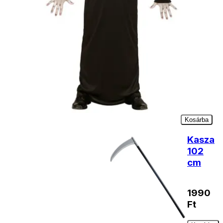
termékek
Arcfesték
fekete-
fehér
990
Ft
Kosárba
Kasza
102
cm
1990
Ft