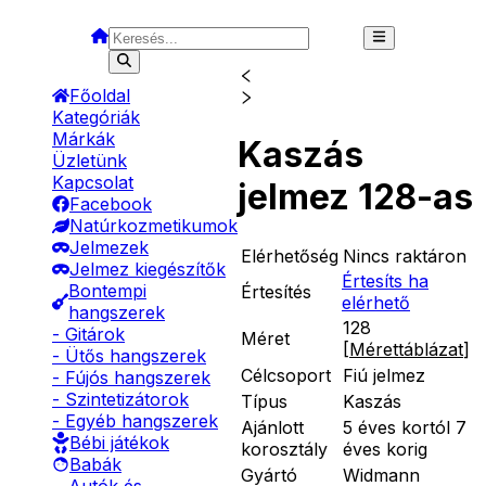
Főoldal
Kategóriák
Márkák
Kaszás
Üzletünk
Kapcsolat
jelmez 128-as
Facebook
Natúrkozmetikumok
Jelmezek
Elérhetőség
Nincs raktáron
Jelmez kiegészítők
Értesíts ha
Bontempi
Értesítés
elérhető
hangszerek
128
- Gitárok
Méret
[
Mérettáblázat
]
- Ütős hangszerek
Célcsoport
Fiú jelmez
- Fújós hangszerek
- Szintetizátorok
Típus
Kaszás
- Egyéb hangszerek
Ajánlott
5 éves kortól 7
Bébi játékok
korosztály
éves korig
Babák
Gyártó
Widmann