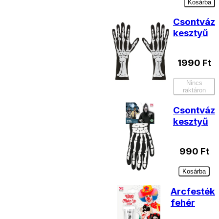
Kosárba
Csontváz
kesztyű
1990
Ft
Nincs
raktáron
Csontváz
kesztyű
990
Ft
Kosárba
Arcfesték
fehér