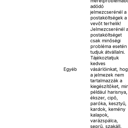
méretproblémáb
adódó
jelmezcserénél a
postaköltségek a
vevőt terhelik!
Jelmezcserénél 
postaköltséget
csak minőségi
probléma esetén
tudjuk átvállalni.
Tájékoztatjuk
kedves
Egyéb
vásárlóinkat, ho
a jelmezek nem
tartalmazzák a
kiegészítőket, mi
például harisnya,
ékszer, cipő,
paróka, kesztyű,
kardok, kemény
kalapok,
varázspálca,
seprű, szakáll,