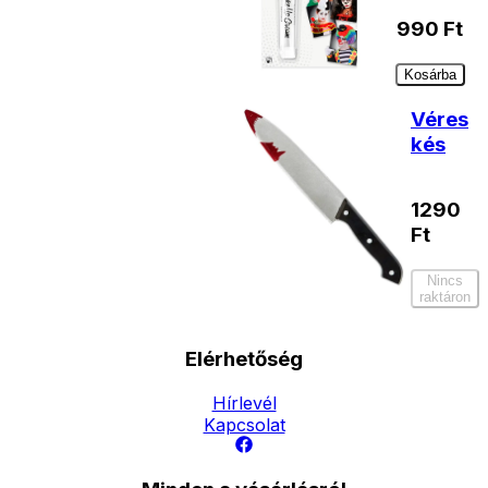
990
Ft
Kosárba
Véres
kés
1290
Ft
Nincs
raktáron
Elérhetőség
Hírlevél
Kapcsolat