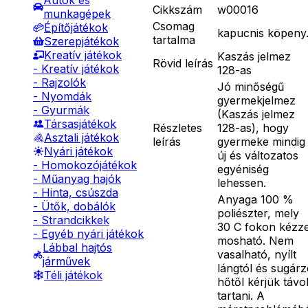
Autók és
Cikkszám
w00016
munkagépek
Csomag
Építőjátékok
kapucnis köpeny
tartalma
Szerepjátékok
Kreatív játékok
Kaszás jelmez
Rövid leírás
- Kreatív játékok
128-as
- Rajzolók
Jó minőségű
- Nyomdák
gyermekjelmez
- Gyurmák
(Kaszás jelmez
Társasjátékok
Részletes
128-as), hogy
Asztali játékok
leírás
gyermeke mindig
Nyári játékok
új és változatos
- Homokozójátékok
egyéniség
- Műanyag hajók
lehessen.
- Hinta, csúszda
Anyaga 100 %
- Ütők, dobálók
poliészter, mely
- Strandcikkek
30 C fokon kézze
- Egyéb nyári játékok
mosható. Nem
Lábbal hajtós
vasalható, nyílt
járművek
lángtól és sugár
Téli játékok
hőtől kérjük távo
tartani. A