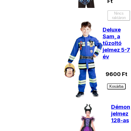
Ft
Nincs
raktáron
Deluxe
Sam, a
tűzoltó
jelmez 5-7
év
9600
Ft
Kosárba
Démon
jelmez
128-as