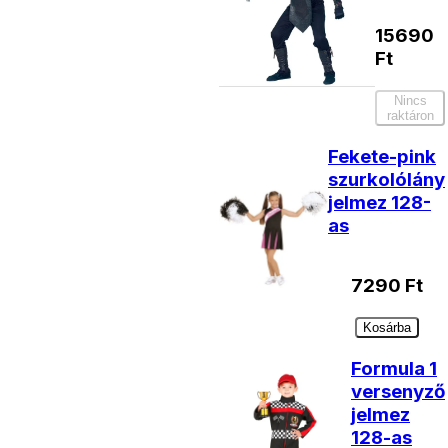
15690
Ft
Nincs
raktáron
Fekete-pink
szurkolólány
jelmez 128-
as
7290
Ft
Kosárba
Formula 1
versenyző
jelmez
128-as