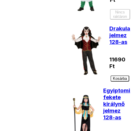
Nincs
raktáron
Drakula
jelmez
128-as
11690
Ft
Kosárba
Egyiptomi
fekete
királynő
jelmez
128-as