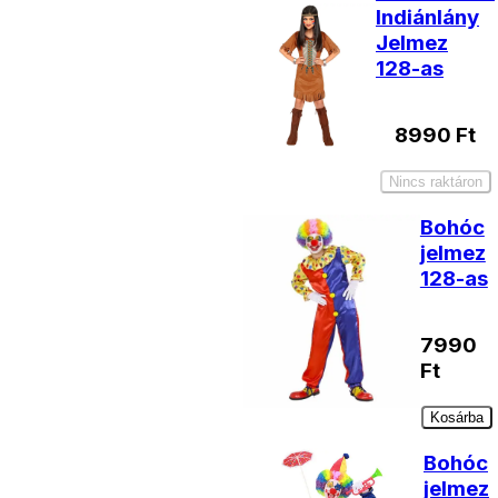
Indiánlány
Jelmez
128-as
8990
Ft
Nincs raktáron
Bohóc
jelmez
128-as
7990
Ft
Kosárba
Bohóc
jelmez