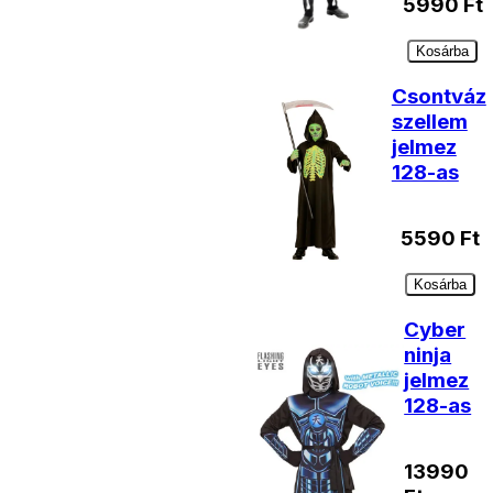
5990
Ft
Kosárba
Csontváz
szellem
jelmez
128-as
5590
Ft
Kosárba
Cyber
ninja
jelmez
128-as
13990