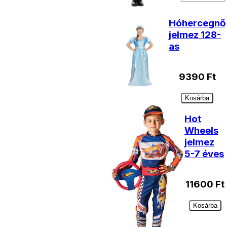
Hóhercegnő
jelmez 128-
as
9390
Ft
Kosárba
Hot
Wheels
jelmez
5-7 éves
11600
Ft
Kosárba