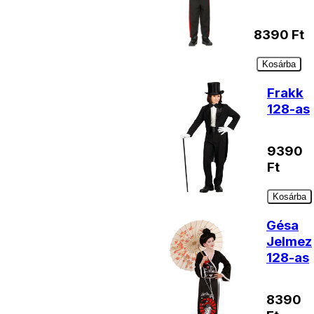
8390
Ft
Kosárba
Frakk
128-as
9390
Ft
Kosárba
Gésa
Jelmez
128-as
8390