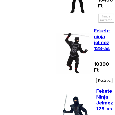
Ft
Nincs
raktáron
Fekete
ninja
jelmez
128-as
10390
Ft
Kosárba
Fekete
Ninja
Jelmez
128-as