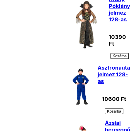
Póklány
jelmez
128-as
10390
Ft
Kosárba
Asztronauta
jelmez 128-
as
10600
Ft
Kosárba
Ázsiai
hercegnő