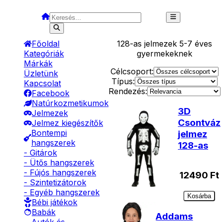
Főoldal
128
-as jelmezek 5-7 éves
Kategóriák
gyermekeknek
Márkák
Célcsoport:
Üzletünk
Típus:
Kapcsolat
Rendezés:
Facebook
Natúrkozmetikumok
3D
Jelmezek
Csontváz
Jelmez kiegészítők
Bontempi
jelmez
hangszerek
128-as
- Gitárok
- Ütős hangszerek
- Fújós hangszerek
12490
Ft
- Szintetizátorok
- Egyéb hangszerek
Kosárba
Bébi játékok
Babák
Addams