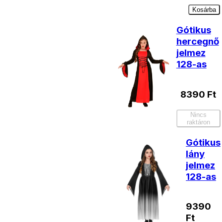
Kosárba
Gótikus
hercegnő
jelmez
128-as
8390
Ft
Nincs
raktáron
Gótikus
lány
jelmez
128-as
9390
Ft