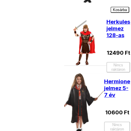
Kosárba
Herkules
jelmez
128-as
12490
Ft
Nincs
raktáron
Hermione
jelmez 5-
7 év
10600
Ft
Nincs
raktáron