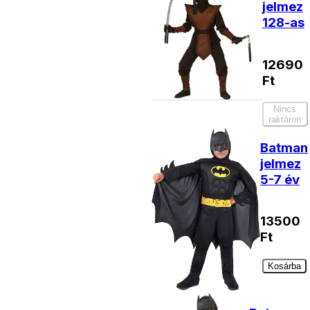
jelmez
128-as
12690
Ft
Nincs
raktáron
Batman
jelmez
5-7 év
13500
Ft
Kosárba