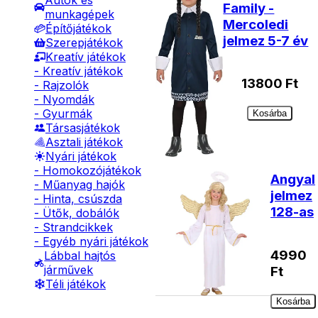
Autók és
Family -
munkagépek
Mercoledi
Építőjátékok
jelmez 5-7 év
Szerepjátékok
Kreatív játékok
- Kreatív játékok
13800
Ft
- Rajzolók
- Nyomdák
- Gyurmák
Kosárba
Társasjátékok
Asztali játékok
Nyári játékok
- Homokozójátékok
Angyal
- Műanyag hajók
jelmez
- Hinta, csúszda
128-as
- Ütők, dobálók
- Strandcikkek
- Egyéb nyári játékok
4990
Lábbal hajtós
járművek
Ft
Téli játékok
Kosárba