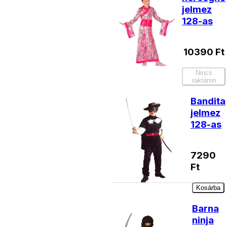
jelmez
128-as
10390
Ft
Nincs
raktáron
Bandita
jelmez
128-as
7290
Ft
Kosárba
Barna
ninja