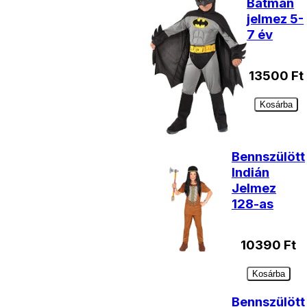
Batman
jelmez 5-
7 év
13500
Ft
Kosárba
Bennszülött
Indián
Jelmez
128-as
10390
Ft
Kosárba
Bennszülött