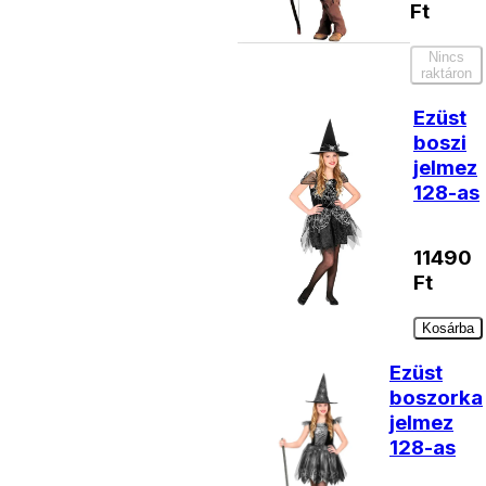
Ft
Nincs
raktáron
Ezüst
boszi
jelmez
128-as
11490
Ft
Kosárba
Ezüst
boszorka
jelmez
128-as