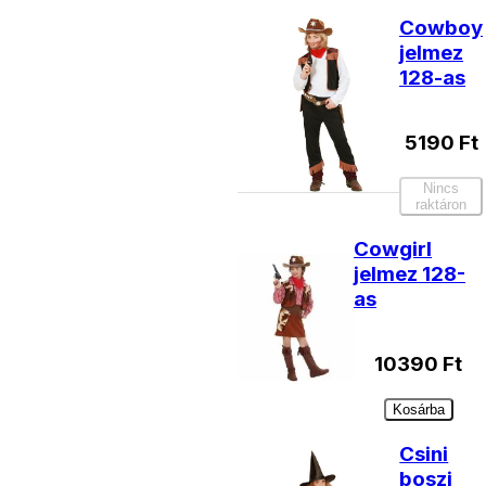
Cowboy
jelmez
128-as
5190
Ft
Nincs
raktáron
Cowgirl
jelmez 128-
as
10390
Ft
Kosárba
Csini
boszi