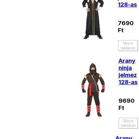
128-as
7690
Ft
Nincs
raktáron
Arany
ninja
jelmez
128-as
9690
Ft
Nincs
raktáron
Arany