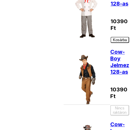
128-as
10390
Ft
Kosárba
Cow-
Boy
Jelmez
128-as
10390
Ft
Nincs
raktáron
Cow-