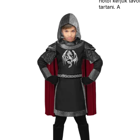
hőtől kérjük távo
tartani. A
méretproblémáb
adódó
jelmezcserénél a
postaköltségek a
vevőt terhelik!
Jelmezcserénél 
postaköltséget
csak minőségi
probléma esetén
tudjuk átvállalni.
Tájékoztatjuk
kedves
Egyéb
vásárlóinkat, ho
a jelmezek nem
tartalmazzák a
kiegészítőket, mi
például harisnya,
ékszer, cipő,
paróka, kesztyű,
kardok, kemény
kalapok,