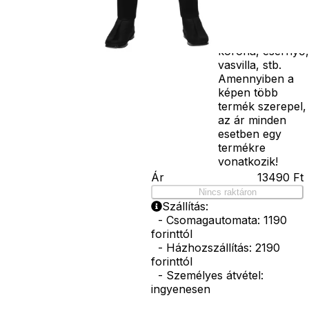
varázspálca,
seprű, szakáll,
bajusz, műanyag
korona, esernyő,
vasvilla, stb.
Amennyiben a
képen több
termék szerepel,
az ár minden
esetben egy
termékre
vonatkozik!
Ár
13490
Ft
Nincs raktáron
Szállítás:
- Csomagautomata: 1190
forinttól
- Házhozszállítás: 2190
forinttól
- Személyes átvétel:
ingyenesen