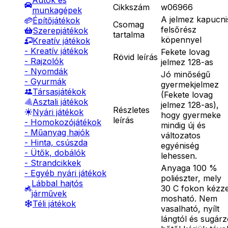
Autók és
Cikkszám
w06966
munkagépek
A jelmez kapucni
Építőjátékok
Csomag
felsőrész
Szerepjátékok
tartalma
köpennyel
Kreatív játékok
- Kreatív játékok
Fekete lovag
Rövid leírás
- Rajzolók
jelmez 128-as
- Nyomdák
Jó minőségű
- Gyurmák
gyermekjelmez
Társasjátékok
(Fekete lovag
Asztali játékok
jelmez 128-as),
Részletes
Nyári játékok
hogy gyermeke
leírás
- Homokozójátékok
mindig új és
- Műanyag hajók
változatos
- Hinta, csúszda
egyéniség
- Ütők, dobálók
lehessen.
- Strandcikkek
Anyaga 100 %
- Egyéb nyári játékok
poliészter, mely
Lábbal hajtós
30 C fokon kézze
járművek
mosható. Nem
Téli játékok
vasalható, nyílt
lángtól és sugár