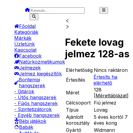
Főoldal
Kategóriák
Márkák
Fekete lovag
Üzletünk
Kapcsolat
jelmez 128-as
Facebook
Natúrkozmetikumok
Jelmezek
Elérhetőség
Nincs raktáron
Jelmez kiegészítők
Értesíts ha
Bontempi
Értesítés
elérhető
hangszerek
128
- Gitárok
Méret
[
Mérettáblázat
]
- Ütős hangszerek
Célcsoport
Fiú jelmez
- Fújós hangszerek
- Szintetizátorok
Típus
Lovag
- Egyéb hangszerek
Ajánlott
5 éves kortól 7
Bébi játékok
korosztály
éves korig
Babák
Gyártó
Widmann