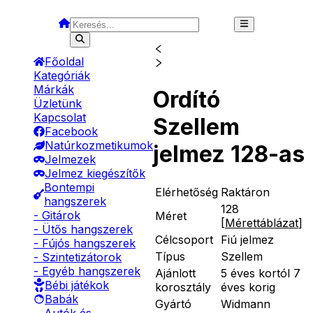
Főoldal
Kategóriák
Márkák
Ordító
Üzletünk
Kapcsolat
Szellem
Facebook
Natúrkozmetikumok
jelmez 128-as
Jelmezek
Jelmez kiegészítők
Bontempi
Elérhetőség
Raktáron
hangszerek
128
- Gitárok
Méret
[
Mérettáblázat
]
- Ütős hangszerek
Célcsoport
Fiú jelmez
- Fújós hangszerek
Típus
Szellem
- Szintetizátorok
- Egyéb hangszerek
Ajánlott
5 éves kortól 7
Bébi játékok
korosztály
éves korig
Babák
Gyártó
Widmann