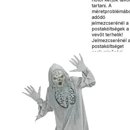
tartani. A
méretproblémáb
adódó
jelmezcserénél a
postaköltségek a
vevőt terhelik!
Jelmezcserénél 
postaköltséget
csak minőségi
probléma esetén
tudjuk átvállalni.
Tájékoztatjuk
kedves
Egyéb
vásárlóinkat, ho
a jelmezek nem
tartalmazzák a
kiegészítőket, mi
például harisnya,
ékszer, cipő,
paróka, kesztyű,
kardok, kemény
kalapok,