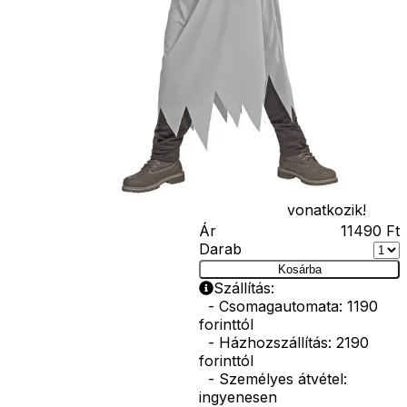
varázspálca,
seprű, szakáll,
bajusz, műanyag
korona, esernyő,
vasvilla, stb.
Amennyiben a
képen több
termék szerepel,
az ár minden
esetben egy
termékre
vonatkozik!
Ár
11490
Ft
Darab
Kosárba
Szállítás:
- Csomagautomata: 1190
forinttól
- Házhozszállítás: 2190
forinttól
- Személyes átvétel:
ingyenesen