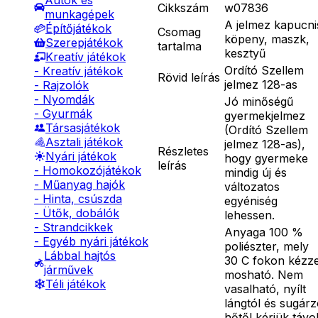
Autók és
Cikkszám
w07836
munkagépek
A jelmez kapucni
Építőjátékok
Csomag
köpeny, maszk,
Szerepjátékok
tartalma
kesztyű
Kreatív játékok
Ordító Szellem
- Kreatív játékok
Rövid leírás
jelmez 128-as
- Rajzolók
- Nyomdák
Jó minőségű
- Gyurmák
gyermekjelmez
Társasjátékok
(Ordító Szellem
Asztali játékok
jelmez 128-as),
Részletes
Nyári játékok
hogy gyermeke
leírás
- Homokozójátékok
mindig új és
- Műanyag hajók
változatos
- Hinta, csúszda
egyéniség
- Ütők, dobálók
lehessen.
- Strandcikkek
Anyaga 100 %
- Egyéb nyári játékok
poliészter, mely
Lábbal hajtós
30 C fokon kézze
járművek
mosható. Nem
Téli játékok
vasalható, nyílt
lángtól és sugár
hőtől kérjük távo