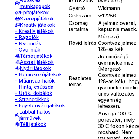
Autók és
korosztály
éves korig
munkagépek
Gyártó
Widmann
Építőjátékok
Cikkszám
w12286
Szerepjátékok
Csomag
A jelmez overál,
Kreatív játékok
tartalma
kapucnis maszk.
- Kreatív játékok
Mérgező
- Rajzolók
Rövid leírás
Csontváz jelmez
- Nyomdák
128-as kék
- Gyurmák
Társasjátékok
Jó minőségű
Asztali játékok
gyermekjelmez
Nyári játékok
(Mérgező
- Homokozójátékok
Csontváz jelmez
Részletes
- Műanyag hajók
128-as kék), hog
leírás
- Hinta, csúszda
gyermeke mindig
- Ütők, dobálók
új és változatos
- Strandcikkek
egyéniség
- Egyéb nyári játékok
lehessen.
Lábbal hajtós
Anyaga 100 %
járművek
poliészter, mely
Téli játékok
30 C fokon kézze
mosható. Nem
vasalható, nyílt