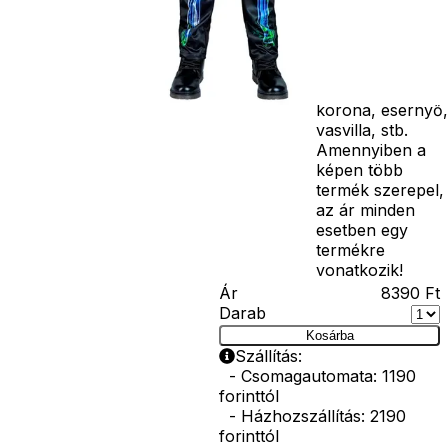
kardok, kemény
kalapok,
varázspálca,
seprű, szakáll,
bajusz, műanyag
korona, esernyő,
vasvilla, stb.
Amennyiben a
képen több
termék szerepel,
az ár minden
esetben egy
termékre
vonatkozik!
Ár
8390
Ft
Darab
Kosárba
Szállítás:
- Csomagautomata: 1190
forinttól
- Házhozszállítás: 2190
forinttól