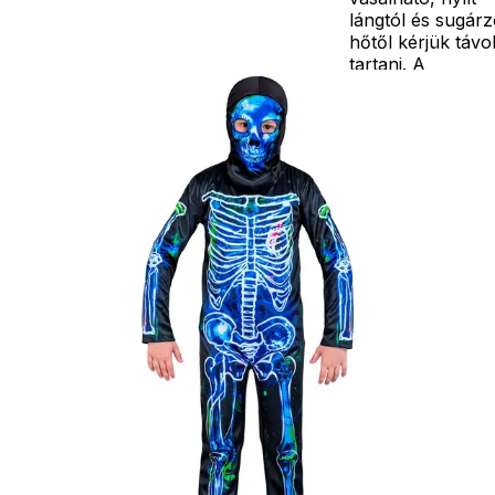
lángtól és sugár
hőtől kérjük távo
tartani. A
méretproblémáb
adódó
jelmezcserénél a
postaköltségek a
vevőt terhelik!
Jelmezcserénél 
postaköltséget
csak minőségi
probléma esetén
tudjuk átvállalni.
Tájékoztatjuk
kedves
Egyéb
vásárlóinkat, ho
a jelmezek nem
tartalmazzák a
kiegészítőket, mi
például harisnya,
ékszer, cipő,
paróka, kesztyű,