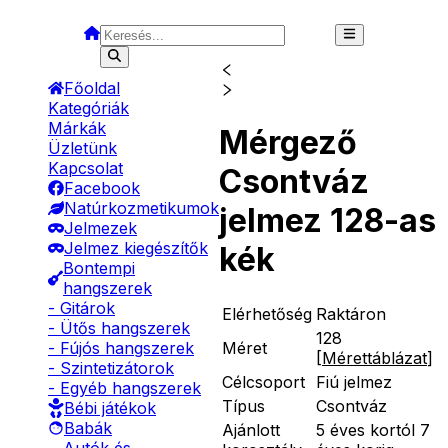
Főoldal
Kategóriák
Márkák
Mérgező
Üzletünk
Kapcsolat
Csontváz
Facebook
Natúrkozmetikumok
jelmez 128-as
Jelmezek
Jelmez kiegészítők
kék
Bontempi
hangszerek
- Gitárok
Elérhetőség
Raktáron
- Ütős hangszerek
128
Méret
- Fújós hangszerek
[
Mérettáblázat
]
- Szintetizátorok
Célcsoport
Fiú jelmez
- Egyéb hangszerek
Típus
Csontváz
Bébi játékok
Babák
Ajánlott
5 éves kortól 7