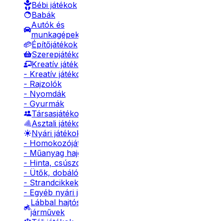
Bébi játékok
Babák
Autók és
munkagépek
Építőjátékok
Szerepjátékok
Kreatív játékok
- Kreatív játékok
- Rajzolók
- Nyomdák
- Gyurmák
Társasjátékok
Asztali játékok
Nyári játékok
- Homokozójátékok
- Műanyag hajók
- Hinta, csúszda
- Ütők, dobálók
- Strandcikkek
- Egyéb nyári játékok
Lábbal hajtós
járművek