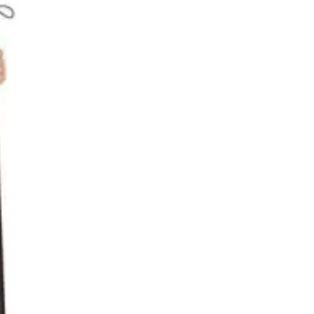
 (Pimasz boszi jelmez 128-as),
 változatos egyéniség lehessen.
mely 30 C fokon kézzel mosható.
l és sugárzó hőtől kérjük távol
l adódó jelmezcserénél a
helik! Jelmezcserénél a
gi probléma esetén tudjuk
dves vásárlóinkat, hogy a
a kiegészítőket, mint például
róka, kesztyű, kardok, kemény
ű, szakáll, bajusz, műanyag
 stb. Amennyiben a képen több
nden esetben egy termékre