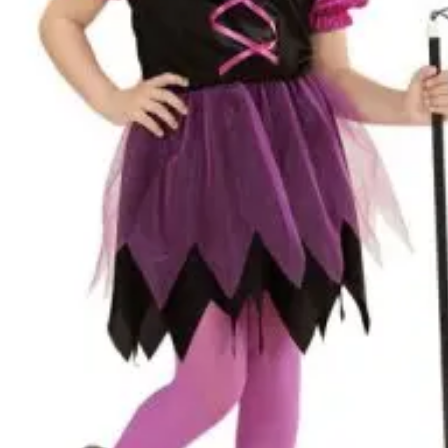
Gyártó
Widmann
Cikkszám
w15246
Csomag
ruha, kalap.
tartalma
Rövid leírás
Pimasz boszi jelmez 128-as
Részletes
Jó minőségű gyermekjelmez
leírás
hogy gyermeke mindig új és
Anyaga 100 % poliészter, 
Nem vasalható, nyílt lángtó
tartani. A méretproblémábó
postaköltségek a vevőt ter
postaköltséget csak minősé
átvállalni. Tájékoztatjuk ke
Egyéb
jelmezek nem tartalmazzák 
harisnya, ékszer, cipő, pa
kalapok, varázspálca, sepr
korona, esernyő, vasvilla,
termék szerepel, az ár mi
vonatkozik!