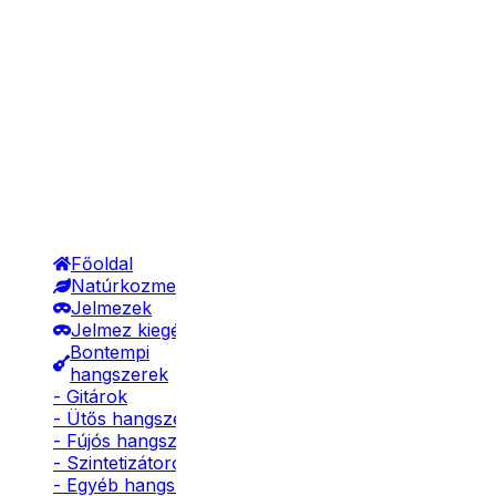
Főoldal
Natúrkozmetikumok
Jelmezek
Jelmez kiegészítők
Bontempi
hangszerek
- Gitárok
- Ütős hangszerek
- Fújós hangszerek
- Szintetizátorok
- Egyéb hangszerek