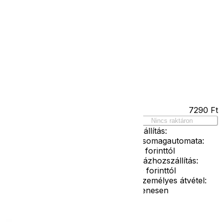
Kapcsolat
Facebook
Ár
7290
Ft
z 128-as
Nincs raktáron
Szállítás:
- Csomagautomata:
1190 forinttól
- Házhozszállítás:
2190 forinttól
- Személyes átvétel:
ingyenesen