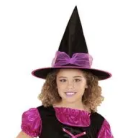
Kategóriák
Márkák
Üzletünk
Pimasz boszi jelme
Elérhetőség
Nincs raktáron
Értesítés
Értesíts ha elérhető
Méret
128
[
Mérettáblázat
]
Célcsoport
Lány jelmez
Típus
Boszorkány
Ajánlott
5 éves kortól 7 éves korig
korosztály