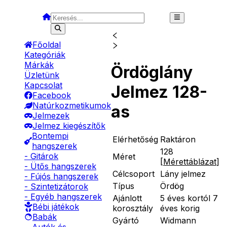
Főoldal
Kategóriák
Márkák
Ördöglány
Üzletünk
Kapcsolat
Jelmez 128-
Facebook
Natúrkozmetikumok
as
Jelmezek
Jelmez kiegészítők
Bontempi
Elérhetőség
Raktáron
hangszerek
128
- Gitárok
Méret
[
Mérettáblázat
]
- Ütős hangszerek
Célcsoport
Lány jelmez
- Fújós hangszerek
Típus
Ördög
- Szintetizátorok
- Egyéb hangszerek
Ajánlott
5 éves kortól 7
Bébi játékok
korosztály
éves korig
Babák
Gyártó
Widmann