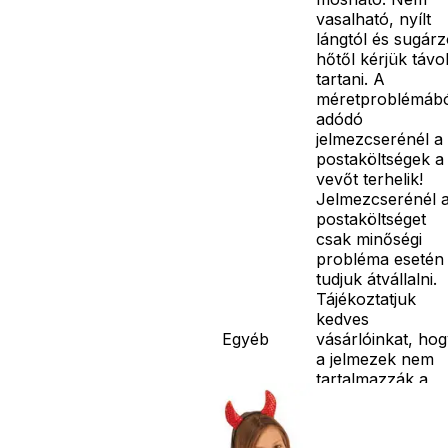
vasalható, nyílt
lángtól és sugár
hőtől kérjük távo
tartani. A
méretproblémáb
adódó
jelmezcserénél a
postaköltségek a
vevőt terhelik!
Jelmezcserénél 
postaköltséget
csak minőségi
probléma esetén
tudjuk átvállalni.
Tájékoztatjuk
kedves
Egyéb
vásárlóinkat, ho
a jelmezek nem
tartalmazzák a
kiegészítőket, mi
például harisnya,
ékszer, cipő,