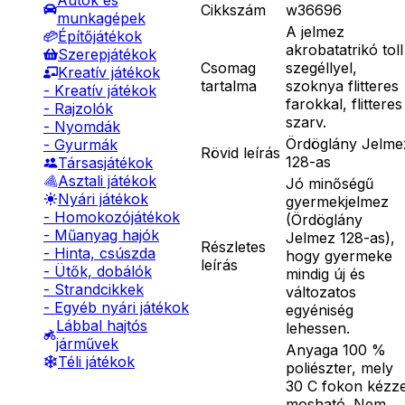
Autók és
Cikkszám
w36696
munkagépek
A jelmez
Építőjátékok
akrobatatrikó toll
Szerepjátékok
Csomag
szegéllyel,
Kreatív játékok
tartalma
szoknya flitteres
- Kreatív játékok
farokkal, flitteres
- Rajzolók
szarv.
- Nyomdák
Ördöglány Jelme
- Gyurmák
Rövid leírás
128-as
Társasjátékok
Asztali játékok
Jó minőségű
Nyári játékok
gyermekjelmez
- Homokozójátékok
(Ördöglány
- Műanyag hajók
Jelmez 128-as),
Részletes
- Hinta, csúszda
hogy gyermeke
leírás
- Ütők, dobálók
mindig új és
- Strandcikkek
változatos
- Egyéb nyári játékok
egyéniség
Lábbal hajtós
lehessen.
járművek
Anyaga 100 %
Téli játékok
poliészter, mely
30 C fokon kézze
mosható. Nem