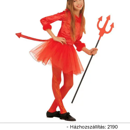
paróka, kesztyű,
kardok, kemény
kalapok,
varázspálca,
seprű, szakáll,
bajusz, műanyag
korona, esernyő,
vasvilla, stb.
Amennyiben a
képen több
termék szerepel,
az ár minden
esetben egy
termékre
vonatkozik!
Ár
10390
Ft
Darab
Kosárba
Szállítás:
- Csomagautomata: 1190
forinttól
- Házhozszállítás: 2190