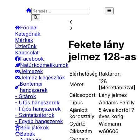
Főoldal
Kategóriák
Márkák
Fekete lány
Üzletünk
Kapcsolat
jelmez 128-as
Facebook
Natúrkozmetikumok
Jelmezek
Elérhetőség
Raktáron
Jelmez kiegészítők
128
Bontempi
Méret
[
Mérettáblázat
]
hangszerek
Célcsoport
Lány jelmez
- Gitárok
Típus
Addams Family
- Ütős hangszerek
- Fújós hangszerek
Ajánlott
5 éves kortól 7
- Szintetizátorok
korosztály
éves korig
- Egyéb hangszerek
Gyártó
Widmann
Bébi játékok
Cikkszám
w60606
Babák
Csomag