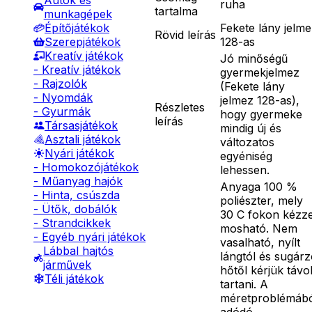
Autók és
ruha
tartalma
munkagépek
Fekete lány jelm
Építőjátékok
Rövid leírás
128-as
Szerepjátékok
Kreatív játékok
Jó minőségű
- Kreatív játékok
gyermekjelmez
- Rajzolók
(Fekete lány
- Nyomdák
jelmez 128-as),
Részletes
- Gyurmák
hogy gyermeke
leírás
Társasjátékok
mindig új és
Asztali játékok
változatos
Nyári játékok
egyéniség
- Homokozójátékok
lehessen.
- Műanyag hajók
Anyaga 100 %
- Hinta, csúszda
poliészter, mely
- Ütők, dobálók
30 C fokon kézze
- Strandcikkek
mosható. Nem
- Egyéb nyári játékok
vasalható, nyílt
Lábbal hajtós
lángtól és sugár
járművek
hőtől kérjük távo
Téli játékok
tartani. A
méretproblémáb
adódó