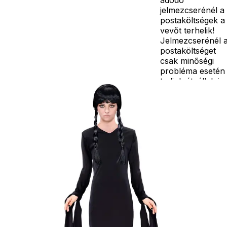
jelmezcserénél a
postaköltségek a
vevőt terhelik!
Jelmezcserénél 
postaköltséget
csak minőségi
probléma esetén
tudjuk átvállalni.
Tájékoztatjuk
kedves
Egyéb
vásárlóinkat, ho
a jelmezek nem
tartalmazzák a
kiegészítőket, mi
például harisnya,
ékszer, cipő,
paróka, kesztyű,
kardok, kemény
kalapok,
varázspálca,
seprű, szakáll,
bajusz, műanyag