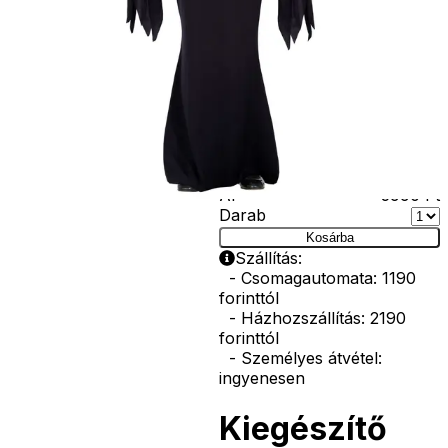
korona, esernyő,
vasvilla, stb.
Amennyiben a
képen több
termék szerepel,
az ár minden
esetben egy
termékre
vonatkozik!
Ár
5990
Ft
Darab
Kosárba
Szállítás:
- Csomagautomata: 1190
forinttól
- Házhozszállítás: 2190
forinttól
- Személyes átvétel:
ingyenesen
Kiegészítő