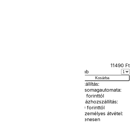
Kapcsolat
Facebook
Ár
11490
Ft
Darab
as
Kosárba
Szállítás:
- Csomagautomata:
1190 forinttól
- Házhozszállítás:
2190 forinttól
- Személyes átvétel:
ingyenesen