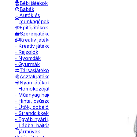
Bébi játékok
Babák
Autók és
munkagépek
Építőjátékok
Szerepjátékok
Kreatív játékok
- Kreatív játékok
- Rajzolók
- Nyomdák
- Gyurmák
Társasjátékok
Asztali játékok
Nyári játékok
- Homokozójátékok
- Műanyag hajók
- Hinta, csúszda
- Ütők, dobálók
- Strandcikkek
- Egyéb nyári játékok
Lábbal hajtós
járművek