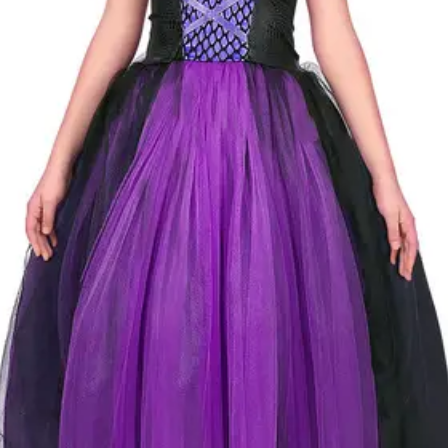
Cikkszám
w70246
Csomag
A jelmez ruha, fejdísz
tartalma
Rövid leírás
Démon jelmez 128-as
Részletes
Jó minőségű gyermekjelme
leírás
gyermeke mindig új és vált
Anyaga 100 % poliészter, 
Nem vasalható, nyílt lángtó
tartani. A méretproblémábó
postaköltségek a vevőt ter
postaköltséget csak minősé
átvállalni. Tájékoztatjuk ke
Egyéb
jelmezek nem tartalmazzák 
harisnya, ékszer, cipő, pa
kalapok, varázspálca, sepr
korona, esernyő, vasvilla,
termék szerepel, az ár mi
vonatkozik!