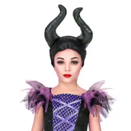
Kategóriák
Márkák
Üzletünk
Démon jelmez 128-
Elérhetőség
Raktáron
Méret
128
[
Mérettáblázat
]
Célcsoport
Lány jelmez
Típus
Boszorkány
Ajánlott
5 éves kortól 7 éves korig
korosztály
Gyártó
Widmann