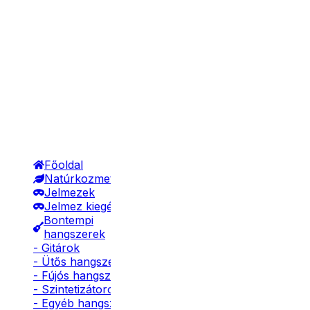
Főoldal
Natúrkozmetikumok
Jelmezek
Jelmez kiegészítők
Bontempi
hangszerek
- Gitárok
- Ütős hangszerek
- Fújós hangszerek
- Szintetizátorok
- Egyéb hangszerek