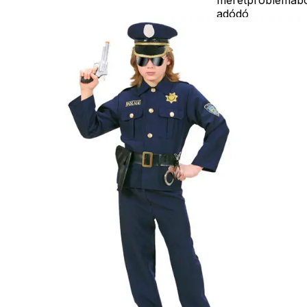
adódó
jelmezcserénél a
postaköltségek a
vevőt terhelik!
Jelmezcserénél 
postaköltséget
csak minőségi
probléma esetén
tudjuk átvállalni.
Tájékoztatjuk
kedves
Egyéb
vásárlóinkat, ho
a jelmezek nem
tartalmazzák a
kiegészítőket, mi
például harisnya,
ékszer, cipő,
paróka, kesztyű,
kardok, kemény
kalapok,
varázspálca,
seprű, szakáll,