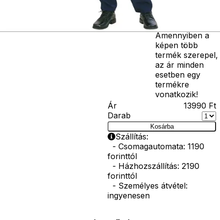
bajusz, műanyag
korona, esernyő,
vasvilla, stb.
Amennyiben a
képen több
termék szerepel,
az ár minden
esetben egy
termékre
vonatkozik!
Ár
13990
Ft
Darab
Kosárba
Szállítás:
- Csomagautomata: 1190
forinttól
- Házhozszállítás: 2190
forinttól
- Személyes átvétel:
ingyenesen