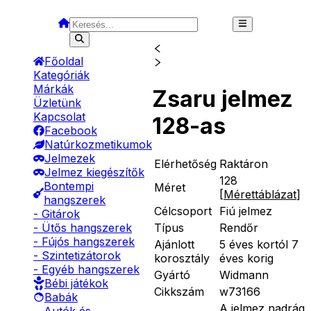
Főoldal
Kategóriák
Márkák
Zsaru jelmez
Üzletünk
Kapcsolat
128-as
Facebook
Natúrkozmetikumok
Jelmezek
Elérhetőség
Raktáron
Jelmez kiegészítők
128
Bontempi
Méret
[
Mérettáblázat
]
hangszerek
Célcsoport
Fiú jelmez
- Gitárok
Típus
Rendőr
- Ütős hangszerek
- Fújós hangszerek
Ajánlott
5 éves kortól 7
- Szintetizátorok
korosztály
éves korig
- Egyéb hangszerek
Gyártó
Widmann
Bébi játékok
Cikkszám
w73166
Babák
A jelmez nadrág,