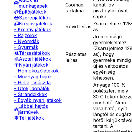
Autók és
Csomag
kabát, öv
munkagépek
tartalma
pisztolytartóval,
Építőjátékok
sapka.
Szerepjátékok
Zsaru jelmez 128
Kreatív játékok
Rövid leírás
as
- Kreatív játékok
- Rajzolók
Jó minőségű
- Nyomdák
gyermekjelmez
- Gyurmák
(Zsaru jelmez 12
Társasjátékok
Részletes
as), hogy
Asztali játékok
leírás
gyermeke mindig
Nyári játékok
új és változatos
- Homokozójátékok
egyéniség
- Műanyag hajók
lehessen.
- Hinta, csúszda
Anyaga 100 %
- Ütők, dobálók
poliészter, mely
- Strandcikkek
30 C fokon kézze
- Egyéb nyári játékok
mosható. Nem
Lábbal hajtós
vasalható, nyílt
járművek
lángtól és sugár
Téli játékok
hőtől kérjük távo
tartani. A
méretproblémáb