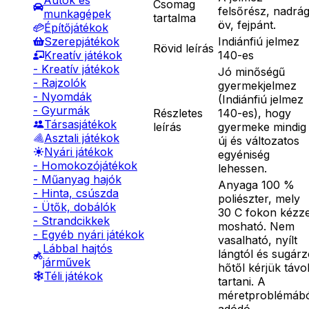
Autók és
Csomag
felsőrész, nadrág
munkagépek
tartalma
öv, fejpánt.
Építőjátékok
Indiánfiú jelmez
Szerepjátékok
Rövid leírás
140-es
Kreatív játékok
- Kreatív játékok
Jó minőségű
- Rajzolók
gyermekjelmez
- Nyomdák
(Indiánfiú jelmez
- Gyurmák
Részletes
140-es), hogy
Társasjátékok
leírás
gyermeke mindig
Asztali játékok
új és változatos
Nyári játékok
egyéniség
- Homokozójátékok
lehessen.
- Műanyag hajók
Anyaga 100 %
- Hinta, csúszda
poliészter, mely
- Ütők, dobálók
30 C fokon kézze
- Strandcikkek
mosható. Nem
- Egyéb nyári játékok
vasalható, nyílt
Lábbal hajtós
lángtól és sugár
járművek
hőtől kérjük távo
Téli játékok
tartani. A
méretproblémáb
adódó