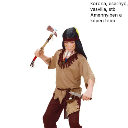
korona, esernyő,
vasvilla, stb.
Amennyiben a
képen több
termék szerepel,
az ár minden
esetben egy
termékre
vonatkozik!
Ár
4990
Ft
Darab
Kosárba
Szállítás:
- Csomagautomata: 1190
forinttól
- Házhozszállítás: 2190
forinttól
- Személyes átvétel:
ingyenesen
Kiegészítő