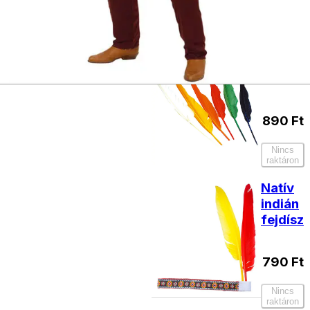
termékek
Indián
toll
890
Ft
Nincs
raktáron
Natív
indián
fejdísz
790
Ft
Nincs
raktáron