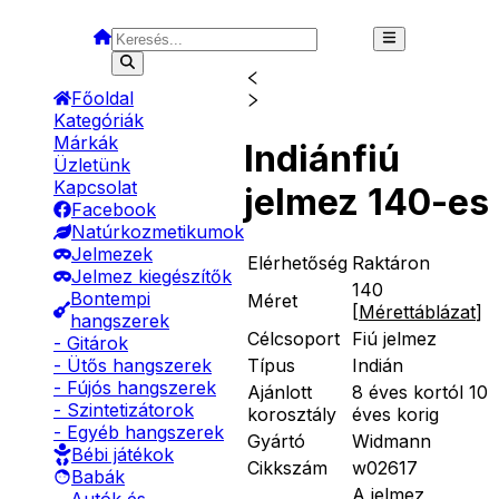
Főoldal
Kategóriák
Márkák
Indiánfiú
Üzletünk
Kapcsolat
jelmez 140-es
Facebook
Natúrkozmetikumok
Jelmezek
Elérhetőség
Raktáron
Jelmez kiegészítők
140
Bontempi
Méret
[
Mérettáblázat
]
hangszerek
Célcsoport
Fiú jelmez
- Gitárok
Típus
Indián
- Ütős hangszerek
- Fújós hangszerek
Ajánlott
8 éves kortól 10
- Szintetizátorok
korosztály
éves korig
- Egyéb hangszerek
Gyártó
Widmann
Bébi játékok
Cikkszám
w02617
Babák
A jelmez