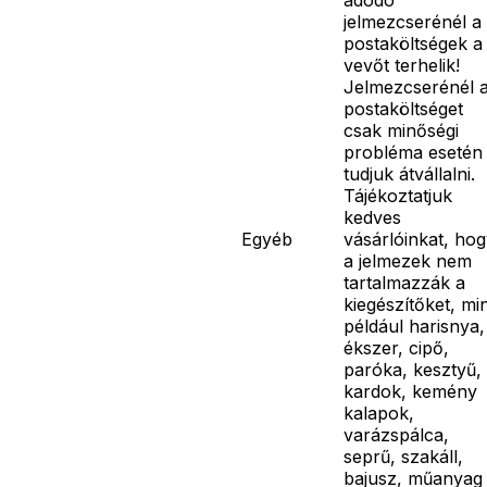
jelmezcserénél a
postaköltségek a
vevőt terhelik!
Jelmezcserénél 
postaköltséget
csak minőségi
probléma esetén
tudjuk átvállalni.
Tájékoztatjuk
kedves
Egyéb
vásárlóinkat, ho
a jelmezek nem
tartalmazzák a
kiegészítőket, mi
például harisnya,
ékszer, cipő,
paróka, kesztyű,
kardok, kemény
kalapok,
varázspálca,
seprű, szakáll,
bajusz, műanyag