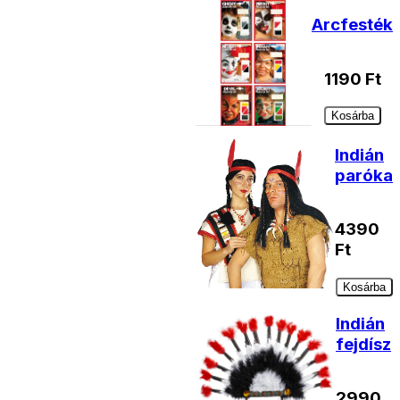
Arcfesték
1190
Ft
Kosárba
Indián
paróka
4390
Ft
Kosárba
Indián
fejdísz
2990