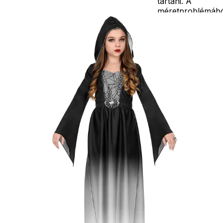
tartani. A
méretproblémáb
adódó
jelmezcserénél a
postaköltségek a
vevőt terhelik!
Jelmezcserénél 
postaköltséget
csak minőségi
probléma esetén
tudjuk átvállalni.
Tájékoztatjuk
kedves
Egyéb
vásárlóinkat, ho
a jelmezek nem
tartalmazzák a
kiegészítőket, mi
például harisnya,
ékszer, cipő,
paróka, kesztyű,
kardok, kemény
kalapok,
varázspálca,