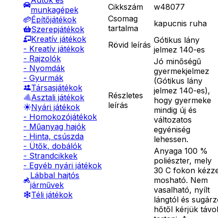
Autók és
Cikkszám
w48077
munkagépek
Csomag
Építőjátékok
kapucnis ruha
tartalma
Szerepjátékok
Kreatív játékok
Gótikus lány
Rövid leírás
- Kreatív játékok
jelmez 140-es
- Rajzolók
Jó minőségű
- Nyomdák
gyermekjelmez
- Gyurmák
(Gótikus lány
Társasjátékok
jelmez 140-es),
Részletes
Asztali játékok
hogy gyermeke
leírás
Nyári játékok
mindig új és
- Homokozójátékok
változatos
- Műanyag hajók
egyéniség
- Hinta, csúszda
lehessen.
- Ütők, dobálók
Anyaga 100 %
- Strandcikkek
poliészter, mely
- Egyéb nyári játékok
30 C fokon kézze
Lábbal hajtós
mosható. Nem
járművek
vasalható, nyílt
Téli játékok
lángtól és sugár
hőtől kérjük távo