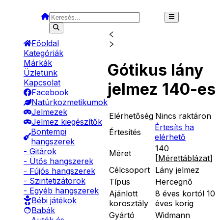
Főoldal
Kategóriák
Márkák
Gótikus lány
Üzletünk
Kapcsolat
jelmez 140-es
Facebook
Natúrkozmetikumok
Jelmezek
Elérhetőség
Nincs raktáron
Jelmez kiegészítők
Értesíts ha
Bontempi
Értesítés
elérhető
hangszerek
140
- Gitárok
Méret
[
Mérettáblázat
]
- Ütős hangszerek
Célcsoport
Lány jelmez
- Fújós hangszerek
- Szintetizátorok
Típus
Hercegnő
- Egyéb hangszerek
Ajánlott
8 éves kortól 10
Bébi játékok
korosztály
éves korig
Babák
Gyártó
Widmann