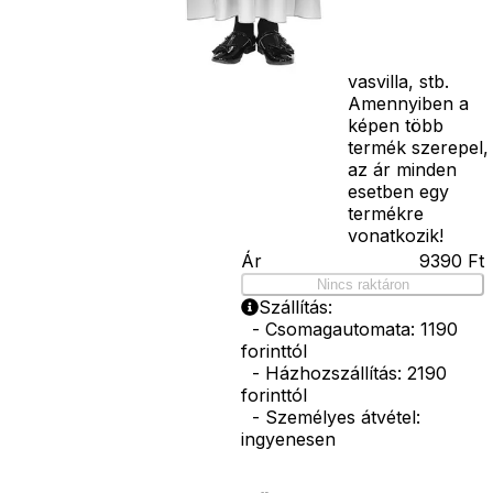
seprű, szakáll,
bajusz, műanyag
korona, esernyő,
vasvilla, stb.
Amennyiben a
képen több
termék szerepel,
az ár minden
esetben egy
termékre
vonatkozik!
Ár
9390
Ft
Nincs raktáron
Szállítás:
- Csomagautomata: 1190
forinttól
- Házhozszállítás: 2190
forinttól
- Személyes átvétel:
ingyenesen