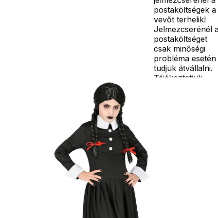
postaköltségek a
vevőt terhelik!
Jelmezcserénél 
postaköltséget
csak minőségi
probléma esetén
tudjuk átvállalni.
Tájékoztatjuk
kedves
Egyéb
vásárlóinkat, ho
a jelmezek nem
tartalmazzák a
kiegészítőket, mi
például harisnya,
ékszer, cipő,
paróka, kesztyű,
kardok, kemény
kalapok,
varázspálca,
seprű, szakáll,
bajusz, műanyag
korona, esernyő,