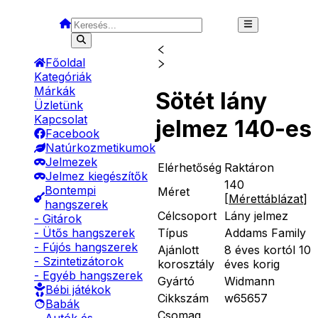
Főoldal
Kategóriák
Márkák
Sötét lány
Üzletünk
Kapcsolat
jelmez 140-es
Facebook
Natúrkozmetikumok
Jelmezek
Elérhetőség
Raktáron
Jelmez kiegészítők
140
Bontempi
Méret
[
Mérettáblázat
]
hangszerek
Célcsoport
Lány jelmez
- Gitárok
Típus
Addams Family
- Ütős hangszerek
- Fújós hangszerek
Ajánlott
8 éves kortól 10
- Szintetizátorok
korosztály
éves korig
- Egyéb hangszerek
Gyártó
Widmann
Bébi játékok
Cikkszám
w65657
Babák
Csomag