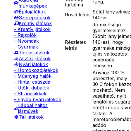
Autók és
ruha.
tartalma
munkagépek
Sötét lány jelmez
Építőjátékok
Rövid leírás
140-es
Szerepjátékok
Kreatív játékok
Jó minőségű
- Kreatív játékok
gyermekjelmez
- Rajzolók
(Sötét lány jelme
- Nyomdák
Részletes
140-es), hogy
- Gyurmák
leírás
gyermeke mindig
Társasjátékok
új és változatos
Asztali játékok
egyéniség
Nyári játékok
lehessen.
- Homokozójátékok
Anyaga 100 %
- Műanyag hajók
poliészter, mely
- Hinta, csúszda
30 C fokon kézze
- Ütők, dobálók
mosható. Nem
- Strandcikkek
vasalható, nyílt
- Egyéb nyári játékok
lángtól és sugár
Lábbal hajtós
hőtől kérjük távo
járművek
tartani. A
Téli játékok
méretproblémáb
adódó
jelmezcserénél a