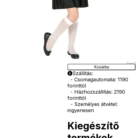
vasvilla, stb.
Amennyiben a
képen több
termék szerepel,
az ár minden
esetben egy
termékre
vonatkozik!
Ár
6290
Ft
Darab
Kosárba
Szállítás:
- Csomagautomata: 1190
forinttól
- Házhozszállítás: 2190
forinttól
- Személyes átvétel:
ingyenesen
Kiegészítő
termékek