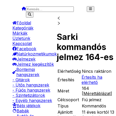
Főoldal
Kategóriák
Márkák
Sarki
Üzletünk
Kapcsolat
kommandós
Facebook
Natúrkozmetikumok
jelmez 164-es
Jelmezek
Jelmez kiegészítők
Bontempi
Elérhetőség
Nincs raktáron
hangszerek
Értesíts ha
Értesítés
- Gitárok
elérhető
- Ütős hangszerek
164
- Fújós hangszerek
Méret
[
Mérettáblázat
]
- Szintetizátorok
Célcsoport
Fiú jelmez
- Egyéb hangszerek
Bébi játékok
Típus
Kommandós
Babák
Ajánlott
11 éves kortól 13