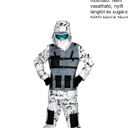
mosható. Nem
vasalható, nyílt
lángtól és sugár
hőtől kérjük távo
tartani. A
méretproblémáb
adódó
jelmezcserénél a
postaköltségek a
vevőt terhelik!
Jelmezcserénél 
postaköltséget
csak minőségi
probléma esetén
tudjuk átvállalni.
Tájékoztatjuk
kedves
Egyéb
vásárlóinkat, ho
a jelmezek nem
tartalmazzák a
kiegészítőket, mi
például harisnya,
ékszer, cipő,