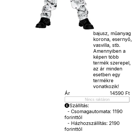
paróka, kesztyű,
kardok, kemény
kalapok,
varázspálca,
seprű, szakáll,
bajusz, műanyag
korona, esernyő,
vasvilla, stb.
Amennyiben a
képen több
termék szerepel,
az ár minden
esetben egy
termékre
vonatkozik!
Ár
14590
Ft
Nincs raktáron
Szállítás:
- Csomagautomata: 1190
forinttól
- Házhozszállítás: 2190
forinttól