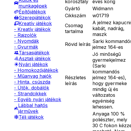
Autók és
korosztály
éves korig
munkagépek
Gyártó
Widmann
Építőjátékok
Cikkszám
w01719
Szerepjátékok
A jelmez kapucni
Kreatív játékok
Csomag
kabát, nadrág,
- Kreatív játékok
tartalma
maszk
- Rajzolók
- Nyomdák
Sarki kommandó
Rövid leírás
- Gyurmák
jelmez 164-es
Társasjátékok
Jó minőségű
Asztali játékok
gyermekjelmez
Nyári játékok
(Sarki
- Homokozójátékok
kommandós
- Műanyag hajók
Részletes
jelmez 164-es),
- Hinta, csúszda
leírás
hogy gyermeke
- Ütők, dobálók
mindig új és
- Strandcikkek
változatos
- Egyéb nyári játékok
egyéniség
Lábbal hajtós
lehessen.
járművek
Anyaga 100 %
Téli játékok
poliészter, mely
30 C fokon kézze