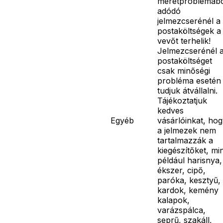
méretproblémáb
adódó
jelmezcserénél a
postaköltségek a
vevőt terhelik!
Jelmezcserénél 
postaköltséget
csak minőségi
probléma esetén
tudjuk átvállalni.
Tájékoztatjuk
kedves
Egyéb
vásárlóinkat, ho
a jelmezek nem
tartalmazzák a
kiegészítőket, mi
például harisnya,
ékszer, cipő,
paróka, kesztyű,
kardok, kemény
kalapok,
varázspálca,
seprű, szakáll,