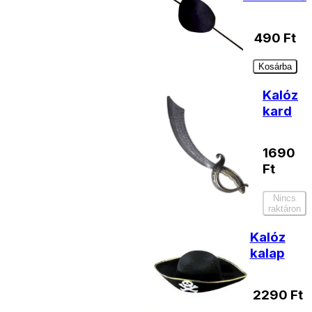
490
Ft
Kosárba
Kalóz
kard
1690
Ft
Nincs
raktáron
Kalóz
kalap
2290
Ft