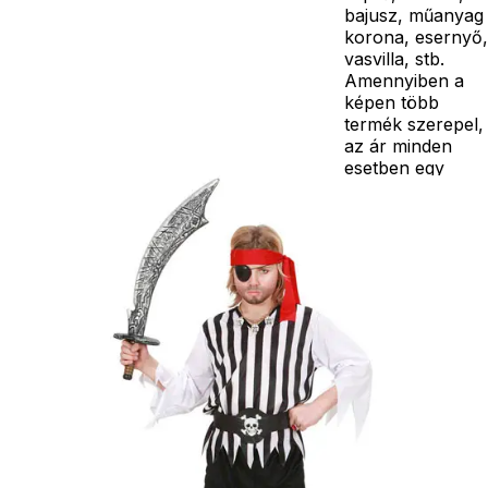
bajusz, műanyag
korona, esernyő,
vasvilla, stb.
Amennyiben a
képen több
termék szerepel,
az ár minden
esetben egy
termékre
vonatkozik!
Ár
5590
Ft
Nincs raktáron
Szállítás:
- Csomagautomata: 1190
forinttól
- Házhozszállítás: 2190
forinttól
- Személyes átvétel:
ingyenesen
Kiegészítő