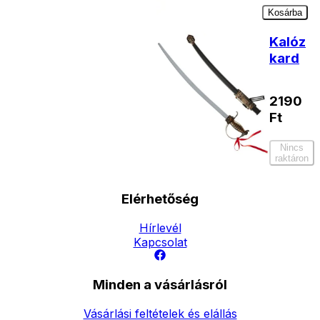
Kosárba
Kalóz
kard
2190
Ft
Nincs
raktáron
Elérhetőség
Hírlevél
Kapcsolat
Minden a vásárlásról
Vásárlási feltételek és elállás