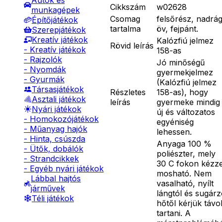
Autók és
Cikkszám
w02628
munkagépek
Csomag
felsőrész, nadrág
Építőjátékok
tartalma
öv, fejpánt.
Szerepjátékok
Kreatív játékok
Kalózfiú jelmez
Rövid leírás
- Kreatív játékok
158-as
- Rajzolók
Jó minőségű
- Nyomdák
gyermekjelmez
- Gyurmák
(Kalózfiú jelmez
Társasjátékok
Részletes
158-as), hogy
Asztali játékok
leírás
gyermeke mindig
Nyári játékok
új és változatos
- Homokozójátékok
egyéniség
- Műanyag hajók
lehessen.
- Hinta, csúszda
Anyaga 100 %
- Ütők, dobálók
poliészter, mely
- Strandcikkek
30 C fokon kézze
- Egyéb nyári játékok
mosható. Nem
Lábbal hajtós
vasalható, nyílt
járművek
lángtól és sugár
Téli játékok
hőtől kérjük távo
tartani. A