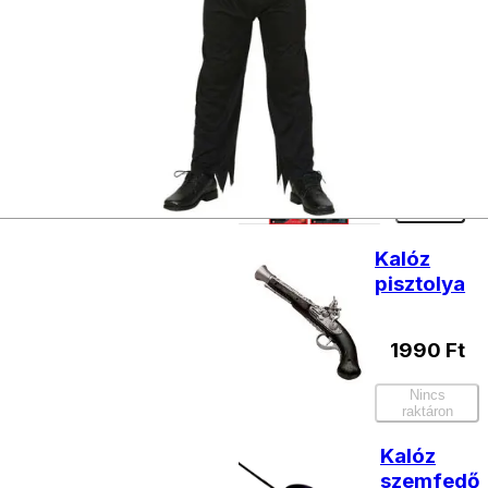
termékek
Arcfesték
1190
Ft
Kosárba
Kalóz
pisztolya
1990
Ft
Nincs
raktáron
Kalóz
szemfedő