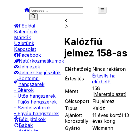
Főoldal
Kategóriák
Márkák
Kalózfiú
Üzletünk
Kapcsolat
jelmez 158-as
Facebook
Natúrkozmetikumok
Jelmezek
Elérhetőség
Nincs raktáron
Jelmez kiegészítők
Értesíts ha
Bontempi
Értesítés
elérhető
hangszerek
158
- Gitárok
Méret
[
Mérettáblázat
]
- Ütős hangszerek
Célcsoport
Fiú jelmez
- Fújós hangszerek
- Szintetizátorok
Típus
Kalóz
- Egyéb hangszerek
Ajánlott
11 éves kortól 13
Bébi játékok
korosztály
éves korig
Babák
Gyártó
Widmann