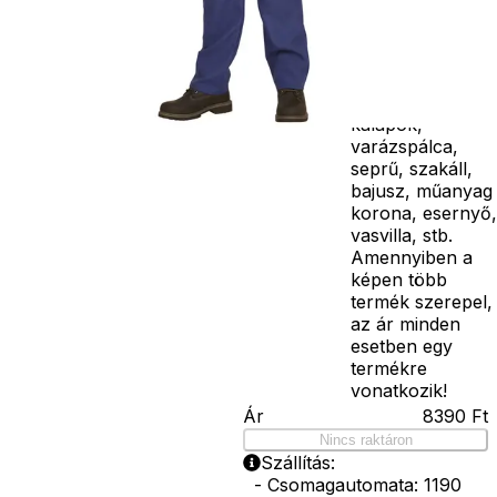
kiegészítőket, mi
például harisnya,
ékszer, cipő,
paróka, kesztyű,
kardok, kemény
kalapok,
varázspálca,
seprű, szakáll,
bajusz, műanyag
korona, esernyő,
vasvilla, stb.
Amennyiben a
képen több
termék szerepel,
az ár minden
esetben egy
termékre
vonatkozik!
Ár
8390
Ft
Nincs raktáron
Szállítás:
- Csomagautomata: 1190