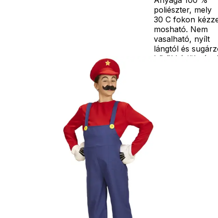
poliészter, mely
30 C fokon kézze
mosható. Nem
vasalható, nyílt
lángtól és sugár
hőtől kérjük távo
tartani. A
méretproblémáb
adódó
jelmezcserénél a
postaköltségek a
vevőt terhelik!
Jelmezcserénél 
postaköltséget
csak minőségi
probléma esetén
tudjuk átvállalni.
Tájékoztatjuk
kedves
Egyéb
vásárlóinkat, ho
a jelmezek nem
tartalmazzák a