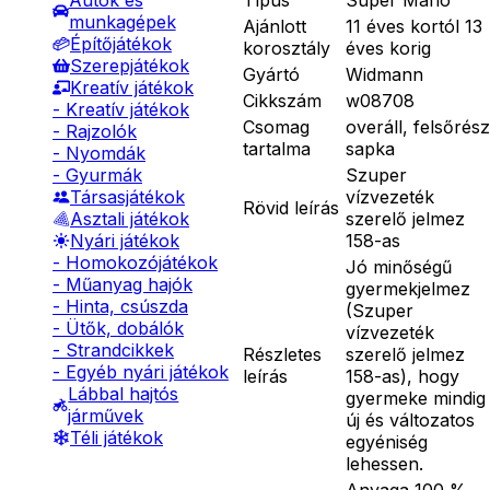
Autók és
munkagépek
Ajánlott
11 éves kortól 13
Építőjátékok
korosztály
éves korig
Szerepjátékok
Gyártó
Widmann
Kreatív játékok
Cikkszám
w08708
- Kreatív játékok
Csomag
overáll, felsőrész
- Rajzolók
tartalma
sapka
- Nyomdák
Szuper
- Gyurmák
vízvezeték
Társasjátékok
Rövid leírás
szerelő jelmez
Asztali játékok
158-as
Nyári játékok
- Homokozójátékok
Jó minőségű
- Műanyag hajók
gyermekjelmez
- Hinta, csúszda
(Szuper
- Ütők, dobálók
vízvezeték
- Strandcikkek
Részletes
szerelő jelmez
- Egyéb nyári játékok
leírás
158-as), hogy
Lábbal hajtós
gyermeke mindig
járművek
új és változatos
Téli játékok
egyéniség
lehessen.
Anyaga 100 %