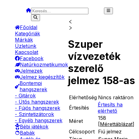
Főoldal
Kategóriák
Márkák
Szuper
Üzletünk
Kapcsolat
vízvezeték
Facebook
Natúrkozmetikumok
szerelő
Jelmezek
Jelmez kiegészítők
jelmez 158-as
Bontempi
hangszerek
- Gitárok
Elérhetőség
Nincs raktáron
- Ütős hangszerek
Értesíts ha
Értesítés
- Fújós hangszerek
elérhető
- Szintetizátorok
158
- Egyéb hangszerek
Méret
[
Mérettáblázat
]
Bébi játékok
Célcsoport
Fiú jelmez
Babák
Típus
Super Mario