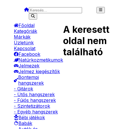
Főoldal
A keresett
Kategóriák
Márkák
oldal nem
Üzletünk
Kapcsolat
található
Facebook
Natúrkozmetikumok
Jelmezek
Jelmez kiegészítők
Bontempi
hangszerek
- Gitárok
- Ütős hangszerek
- Fújós hangszerek
- Szintetizátorok
- Egyéb hangszerek
Bébi játékok
Babák