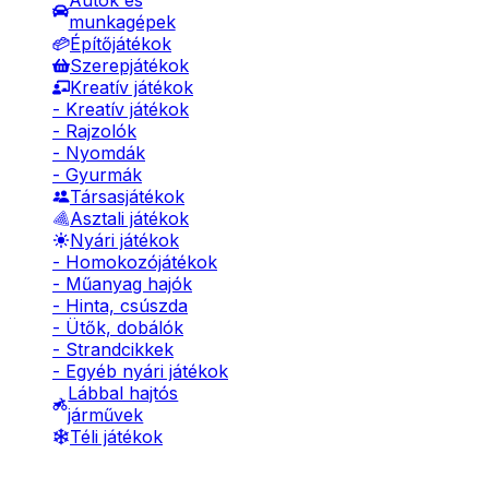
Autók és
munkagépek
Építőjátékok
Szerepjátékok
Kreatív játékok
- Kreatív játékok
- Rajzolók
- Nyomdák
- Gyurmák
Társasjátékok
Asztali játékok
Nyári játékok
- Homokozójátékok
- Műanyag hajók
- Hinta, csúszda
- Ütők, dobálók
- Strandcikkek
- Egyéb nyári játékok
Lábbal hajtós
járművek
Téli játékok