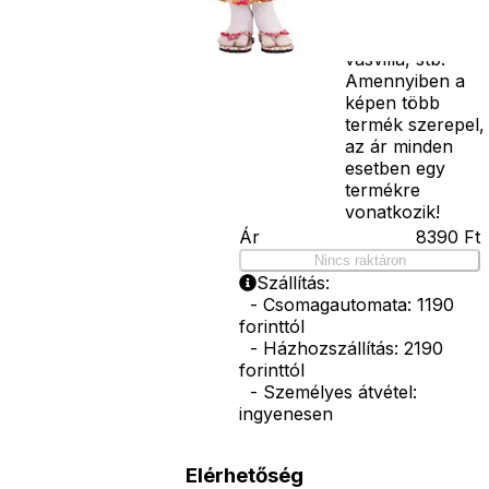
bajusz, műanyag
korona, esernyő,
vasvilla, stb.
Amennyiben a
képen több
termék szerepel,
az ár minden
esetben egy
termékre
vonatkozik!
Ár
8390
Ft
Nincs raktáron
Szállítás:
- Csomagautomata: 1190
forinttól
- Házhozszállítás: 2190
forinttól
- Személyes átvétel:
ingyenesen
Elérhetőség