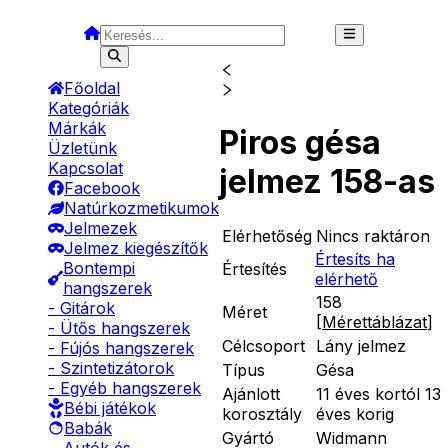
Főoldal
Kategóriák
Márkák
Piros gésa
Üzletünk
Kapcsolat
jelmez 158-as
Facebook
Natúrkozmetikumok
Jelmezek
Elérhetőség
Nincs raktáron
Jelmez kiegészítők
Értesíts ha
Bontempi
Értesítés
elérhető
hangszerek
158
- Gitárok
Méret
[
Mérettáblázat
]
- Ütős hangszerek
Célcsoport
Lány jelmez
- Fújós hangszerek
- Szintetizátorok
Típus
Gésa
- Egyéb hangszerek
Ajánlott
11 éves kortól 13
Bébi játékok
korosztály
éves korig
Babák
Gyártó
Widmann