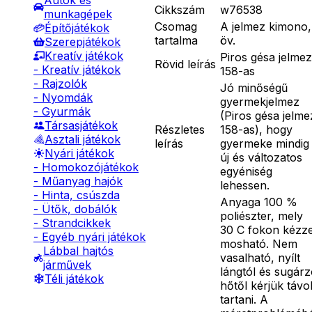
Autók és
Cikkszám
w76538
munkagépek
Csomag
A jelmez kimono,
Építőjátékok
tartalma
öv.
Szerepjátékok
Kreatív játékok
Piros gésa jelmez
Rövid leírás
- Kreatív játékok
158-as
- Rajzolók
Jó minőségű
- Nyomdák
gyermekjelmez
- Gyurmák
(Piros gésa jelme
Társasjátékok
Részletes
158-as), hogy
Asztali játékok
leírás
gyermeke mindig
Nyári játékok
új és változatos
- Homokozójátékok
egyéniség
- Műanyag hajók
lehessen.
- Hinta, csúszda
Anyaga 100 %
- Ütők, dobálók
poliészter, mely
- Strandcikkek
30 C fokon kézze
- Egyéb nyári játékok
mosható. Nem
Lábbal hajtós
vasalható, nyílt
járművek
lángtól és sugár
Téli játékok
hőtől kérjük távo
tartani. A