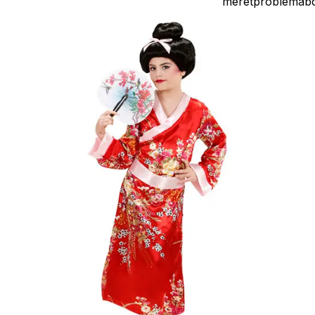
méretproblémáb
adódó
jelmezcserénél a
postaköltségek a
vevőt terhelik!
Jelmezcserénél 
postaköltséget
csak minőségi
probléma esetén
tudjuk átvállalni.
Tájékoztatjuk
kedves
Egyéb
vásárlóinkat, ho
a jelmezek nem
tartalmazzák a
kiegészítőket, mi
például harisnya,
ékszer, cipő,
paróka, kesztyű,
kardok, kemény
kalapok,
varázspálca,
seprű, szakáll,