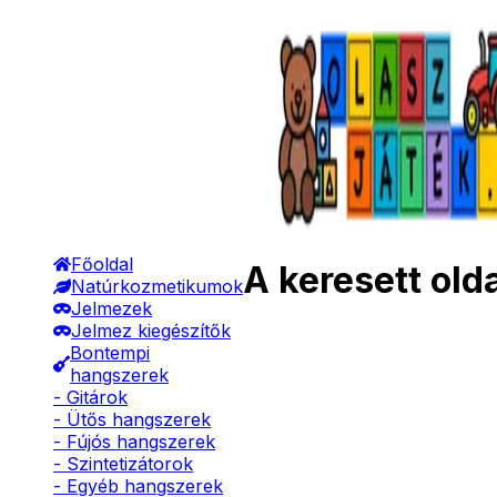
Főoldal
A keresett old
Natúrkozmetikumok
Jelmezek
Jelmez kiegészítők
Bontempi
hangszerek
- Gitárok
- Ütős hangszerek
- Fújós hangszerek
- Szintetizátorok
- Egyéb hangszerek