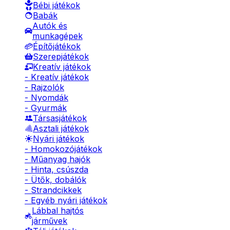
Bébi játékok
Babák
Autók és
munkagépek
Építőjátékok
Szerepjátékok
Kreatív játékok
- Kreatív játékok
- Rajzolók
- Nyomdák
- Gyurmák
Társasjátékok
Asztali játékok
Nyári játékok
- Homokozójátékok
- Műanyag hajók
- Hinta, csúszda
- Ütők, dobálók
- Strandcikkek
- Egyéb nyári játékok
Lábbal hajtós
járművek