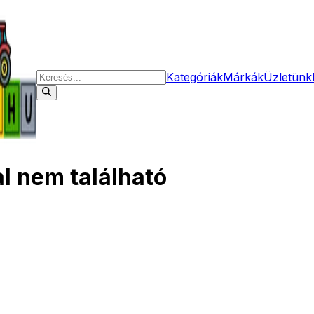
Kategóriák
Márkák
Üzletünk
al nem található