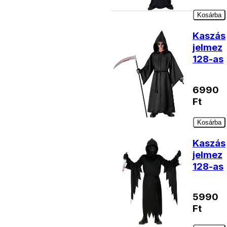
Kosárba
Kaszás
jelmez
128-as
6990
Ft
Kosárba
Kaszás
jelmez
128-as
5990
Ft