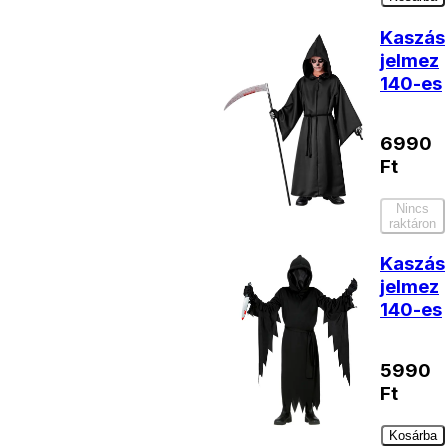
Kaszás
jelmez
140-es
6990
Ft
Nincs
raktáron
Kaszás
jelmez
140-es
5990
Ft
Kosárba