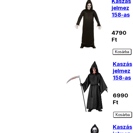
Kaszás
jelmez
158-as
4790
Ft
Kosárba
Kaszás
jelmez
158-as
6990
Ft
Kosárba
Kaszás