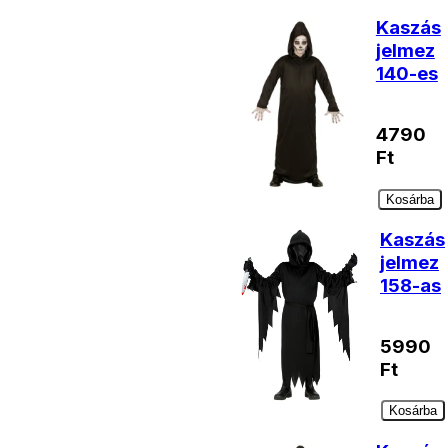
Kaszás
jelmez
140-es
4790
Ft
Kosárba
Kaszás
jelmez
158-as
5990
Ft
Kosárba