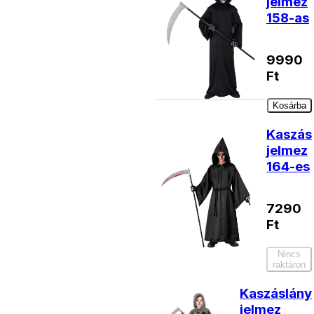
jelmez
158-as
9990
Ft
Kosárba
Kaszás
jelmez
164-es
7290
Ft
Nincs
raktáron
Kaszáslány
jelmez