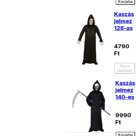
Kosárba
Kaszás
jelmez
128-as
4790
Ft
Nincs
raktáron
Kaszás
jelmez
140-es
9990
Ft
Kosárba