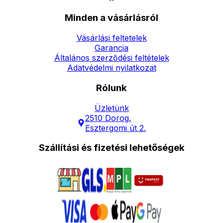
Minden a vásárlásról
Vásárlási feltetelek
Garancia
Általános szerződési feltételek
Adatvédelmi nyilatkozat
Rólunk
Üzletünk
2510 Dorog,
Esztergomi út 2.
Szállítási és fizetési lehetőségek