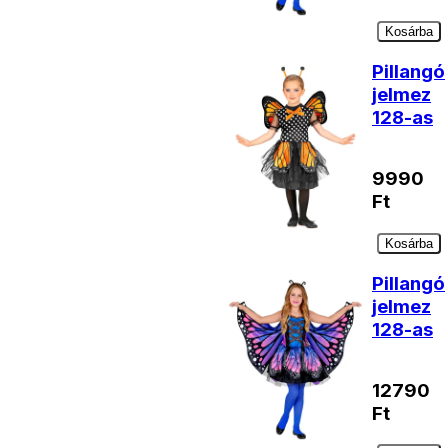
Kosárba
Pillangó
jelmez
128-as
9990
Ft
Kosárba
Pillangó
jelmez
128-as
12790
Ft