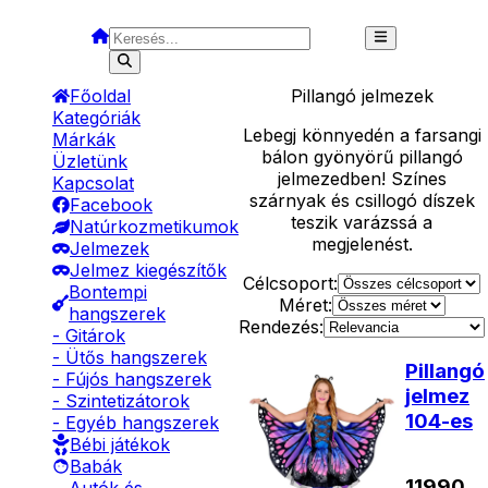
Főoldal
Pillangó
jelmezek
Kategóriák
Lebegj könnyedén a farsangi
Márkák
bálon gyönyörű pillangó
Üzletünk
jelmezedben! Színes
Kapcsolat
szárnyak és csillogó díszek
Facebook
teszik varázssá a
Natúrkozmetikumok
megjelenést.
Jelmezek
Jelmez kiegészítők
Célcsoport:
Bontempi
Méret:
hangszerek
Rendezés:
- Gitárok
- Ütős hangszerek
Pillangó
- Fújós hangszerek
jelmez
- Szintetizátorok
104-es
- Egyéb hangszerek
Bébi játékok
Babák
11990