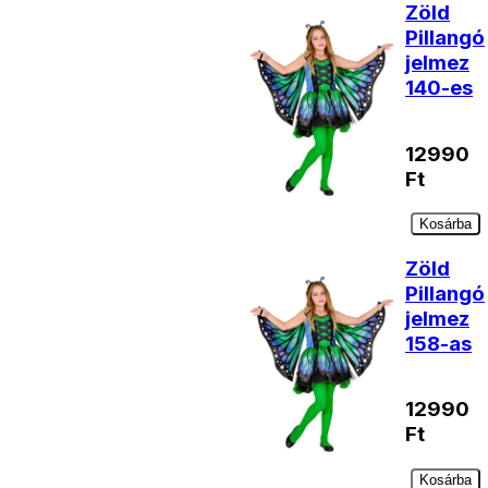
Zöld
Pillangó
jelmez
140-es
12990
Ft
Kosárba
Zöld
Pillangó
jelmez
158-as
12990
Ft
Kosárba