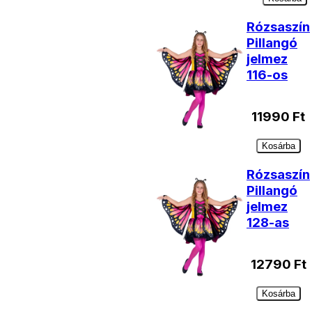
Rózsaszín
Pillangó
jelmez
116-os
11990
Ft
Kosárba
Rózsaszín
Pillangó
jelmez
128-as
12790
Ft
Kosárba