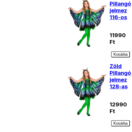
Pillangó
jelmez
116-os
11990
Ft
Kosárba
Zöld
Pillangó
jelmez
128-as
12990
Ft
Kosárba