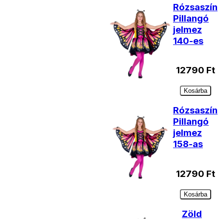
Rózsaszín
Pillangó
jelmez
140-es
12790
Ft
Kosárba
Rózsaszín
Pillangó
jelmez
158-as
12790
Ft
Kosárba
Zöld