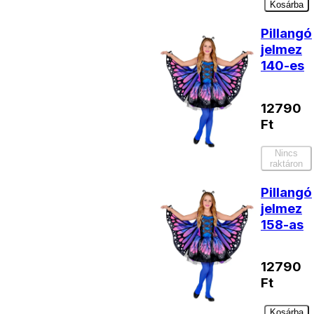
Kosárba
Pillangó
jelmez
140-es
12790
Ft
Nincs
raktáron
Pillangó
jelmez
158-as
12790
Ft
Kosárba