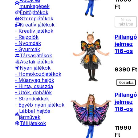
Autók és
munkagépek
Ft
Építőjátékok
Szerepjátékok
Nincs
Kreatív játékok
raktáron
- Kreatív játékok
Pillangó
- Rajzolók
- Nyomdák
jelmez
- Gyurmák
116-os
Társasjátékok
Asztali játékok
Nyári játékok
9390
Ft
- Homokozójátékok
- Műanyag hajók
Kosárba
- Hinta, csúszda
- Ütők, dobálók
Pillangó
- Strandcikkek
jelmez
- Egyéb nyári játékok
116-os
Lábbal hajtós
járművek
Téli játékok
11990
Ft