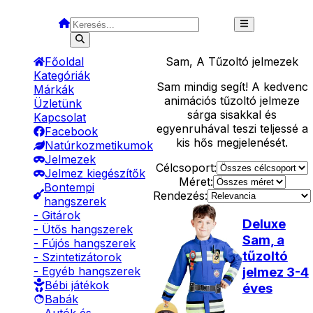
Főoldal
Sam, A Tűzoltó
jelmezek
Kategóriák
Sam mindig segít! A kedvenc
Márkák
animációs tűzoltó jelmeze
Üzletünk
sárga sisakkal és
Kapcsolat
egyenruhával teszi teljessé a
Facebook
kis hős megjelenését.
Natúrkozmetikumok
Jelmezek
Célcsoport:
Jelmez kiegészítők
Méret:
Bontempi
Rendezés:
hangszerek
- Gitárok
Deluxe
- Ütős hangszerek
Sam, a
- Fújós hangszerek
tűzoltó
- Szintetizátorok
jelmez 3-4
- Egyéb hangszerek
Bébi játékok
éves
Babák