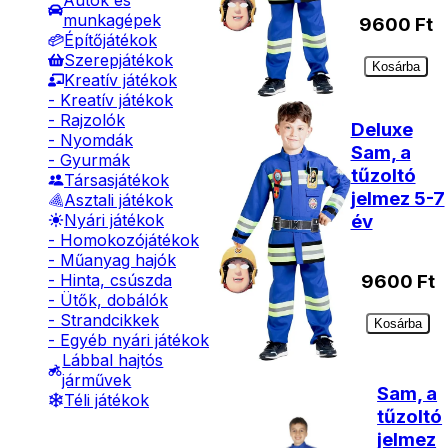
Autók és
munkagépek
9600
Ft
Építőjátékok
Szerepjátékok
Kosárba
Kreatív játékok
- Kreatív játékok
- Rajzolók
Deluxe
- Nyomdák
Sam, a
- Gyurmák
tűzoltó
Társasjátékok
jelmez 5-7
Asztali játékok
év
Nyári játékok
- Homokozójátékok
- Műanyag hajók
- Hinta, csúszda
9600
Ft
- Ütők, dobálók
- Strandcikkek
Kosárba
- Egyéb nyári játékok
Lábbal hajtós
járművek
Sam, a
Téli játékok
tűzoltó
jelmez