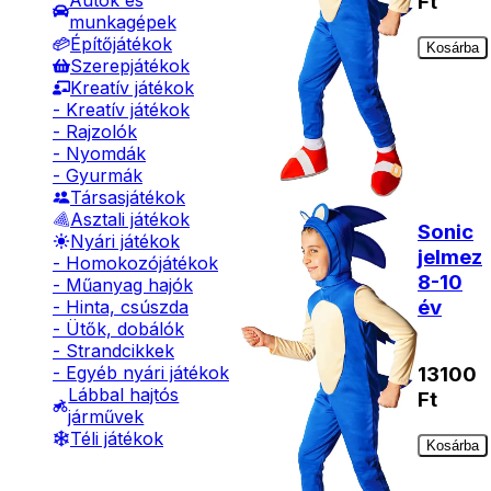
Autók és
Ft
munkagépek
Építőjátékok
Kosárba
Szerepjátékok
Kreatív játékok
- Kreatív játékok
- Rajzolók
- Nyomdák
- Gyurmák
Társasjátékok
Asztali játékok
Sonic
Nyári játékok
jelmez
- Homokozójátékok
8-10
- Műanyag hajók
év
- Hinta, csúszda
- Ütők, dobálók
- Strandcikkek
13100
- Egyéb nyári játékok
Lábbal hajtós
Ft
járművek
Téli játékok
Kosárba