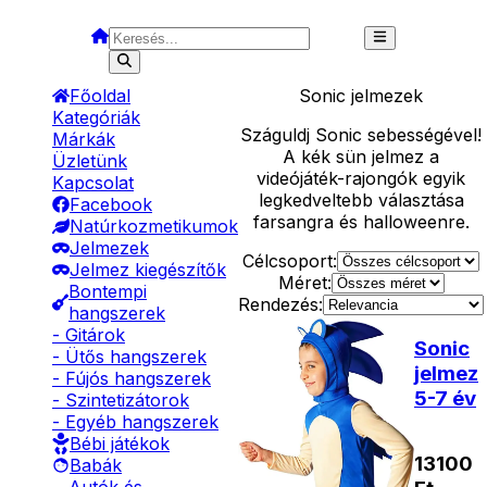
Főoldal
Sonic
jelmezek
Kategóriák
Száguldj Sonic sebességével!
Márkák
A kék sün jelmez a
Üzletünk
videójáték-rajongók egyik
Kapcsolat
legkedveltebb választása
Facebook
farsangra és halloweenre.
Natúrkozmetikumok
Jelmezek
Célcsoport:
Jelmez kiegészítők
Méret:
Bontempi
Rendezés:
hangszerek
- Gitárok
Sonic
- Ütős hangszerek
jelmez
- Fújós hangszerek
5-7 év
- Szintetizátorok
- Egyéb hangszerek
Bébi játékok
13100
Babák