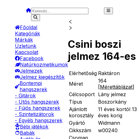
Főoldal
Kategóriák
Márkák
Csini boszi
Üzletünk
Kapcsolat
jelmez 164-es
Facebook
Natúrkozmetikumok
Jelmezek
Elérhetőség
Raktáron
Jelmez kiegészítők
164
Bontempi
Méret
[
Mérettáblázat
]
hangszerek
Célcsoport
Lány jelmez
- Gitárok
Típus
Boszorkány
- Ütős hangszerek
- Fújós hangszerek
Ajánlott
11 éves kortól 13
- Szintetizátorok
korosztály
éves korig
- Egyéb hangszerek
Gyártó
Widmann
Bébi játékok
Cikkszám
w00240
Babák
Csomag