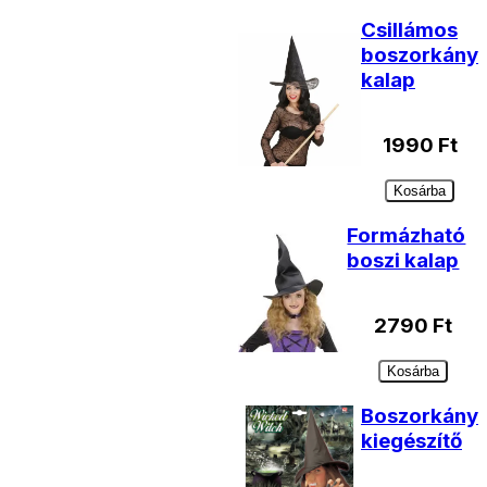
Csillámos
boszorkány
kalap
1990
Ft
Kosárba
Formázható
boszi kalap
2790
Ft
Kosárba
Boszorkány
kiegészítő