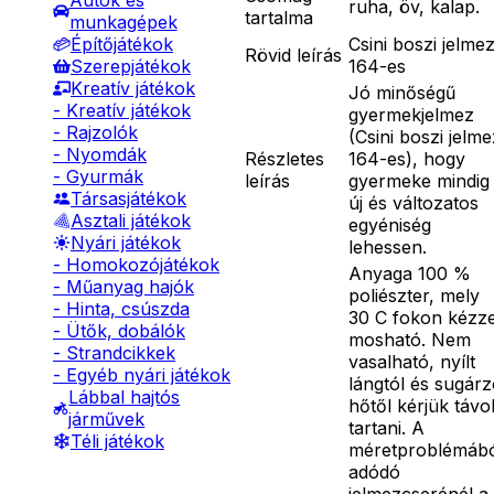
Autók és
ruha, öv, kalap.
tartalma
munkagépek
Csini boszi jelme
Építőjátékok
Rövid leírás
164-es
Szerepjátékok
Kreatív játékok
Jó minőségű
- Kreatív játékok
gyermekjelmez
- Rajzolók
(Csini boszi jelme
- Nyomdák
Részletes
164-es), hogy
- Gyurmák
leírás
gyermeke mindig
Társasjátékok
új és változatos
Asztali játékok
egyéniség
Nyári játékok
lehessen.
- Homokozójátékok
Anyaga 100 %
- Műanyag hajók
poliészter, mely
- Hinta, csúszda
30 C fokon kézze
- Ütők, dobálók
mosható. Nem
- Strandcikkek
vasalható, nyílt
- Egyéb nyári játékok
lángtól és sugár
Lábbal hajtós
hőtől kérjük távo
járművek
tartani. A
Téli játékok
méretproblémáb
adódó
jelmezcserénél a