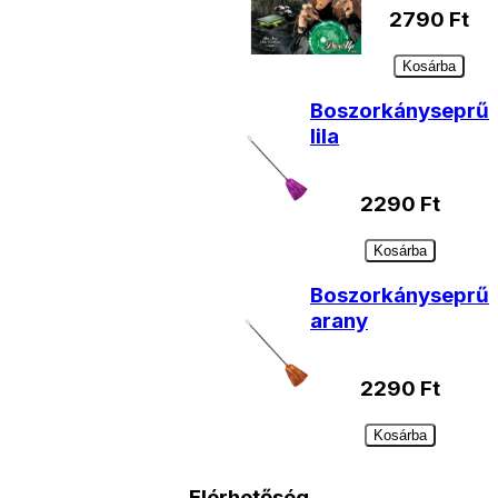
2790
Ft
Kosárba
Boszorkányseprű
lila
2290
Ft
Kosárba
Boszorkányseprű
arany
2290
Ft
Kosárba
Elérhetőség