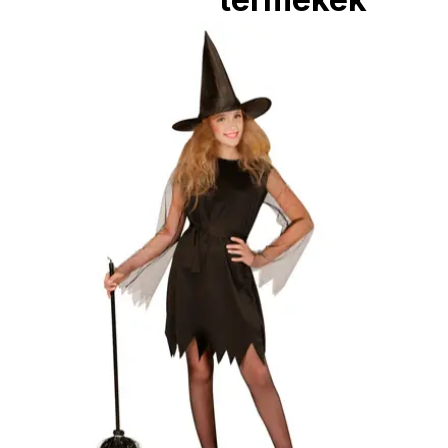
Boszorkány
paróka
3190
Ft
Kosárba
Boszorkány
paróka
3990
Ft
Kosárba
Csillogó
boszorkány