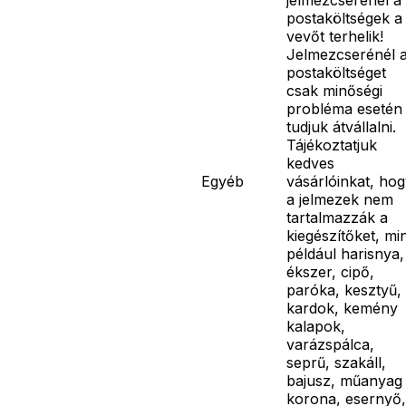
postaköltségek a
vevőt terhelik!
Jelmezcserénél 
postaköltséget
csak minőségi
probléma esetén
tudjuk átvállalni.
Tájékoztatjuk
kedves
Egyéb
vásárlóinkat, ho
a jelmezek nem
tartalmazzák a
kiegészítőket, mi
például harisnya,
ékszer, cipő,
paróka, kesztyű,
kardok, kemény
kalapok,
varázspálca,
seprű, szakáll,
bajusz, műanyag
korona, esernyő,