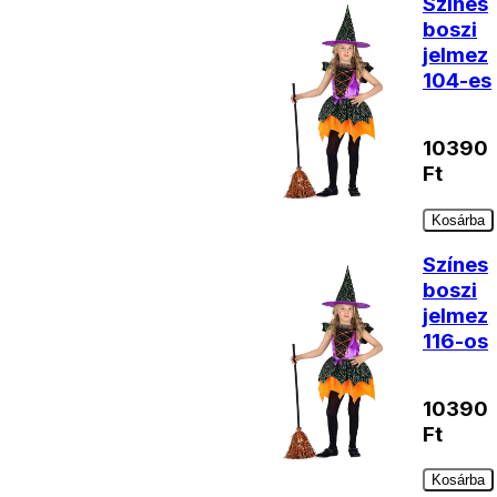
Színes
boszi
jelmez
104-es
10390
Ft
Kosárba
Színes
boszi
jelmez
116-os
10390
Ft
Kosárba