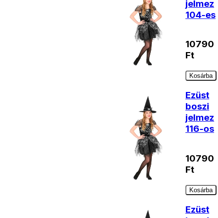
jelmez
104-es
10790
Ft
Kosárba
Ezüst
boszi
jelmez
116-os
10790
Ft
Kosárba
Ezüst