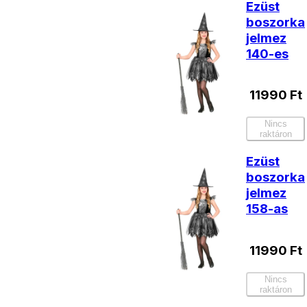
Ezüst
boszorka
jelmez
140-es
11990
Ft
Nincs
raktáron
Ezüst
boszorka
jelmez
158-as
11990
Ft
Nincs
raktáron