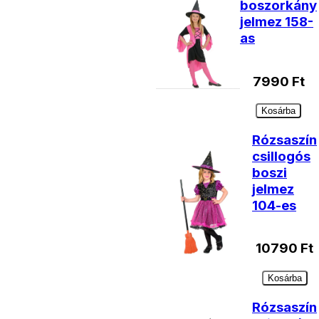
boszorkány
jelmez 158-
as
7990
Ft
Kosárba
Rózsaszín
csillogós
boszi
jelmez
104-es
10790
Ft
Kosárba
Rózsaszín