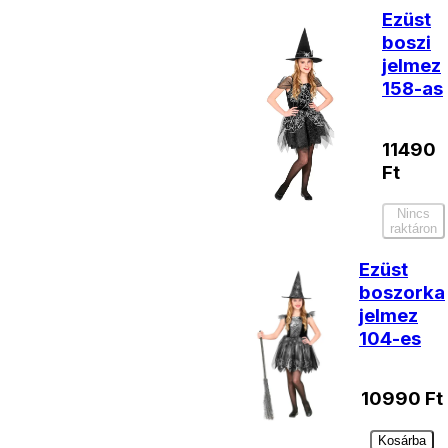
Ezüst
boszi
jelmez
158-as
11490
Ft
Nincs
raktáron
Ezüst
boszorka
jelmez
104-es
10990
Ft
Kosárba