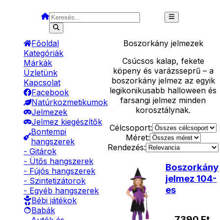
Főoldal
Boszorkány
jelmezek
Kategóriák
Csúcsos kalap, fekete
Márkák
köpeny és varázsseprű – a
Üzletünk
boszorkány jelmez az egyik
Kapcsolat
legikonikusabb halloween és
Facebook
farsangi jelmez minden
Natúrkozmetikumok
korosztálynak.
Jelmezek
Jelmez kiegészítők
Célcsoport:
Bontempi
Méret:
hangszerek
Rendezés:
- Gitárok
- Ütős hangszerek
Boszorkány
- Fújós hangszerek
jelmez 104-
- Szintetizátorok
es
- Egyéb hangszerek
Bébi játékok
Babák
7390
Ft