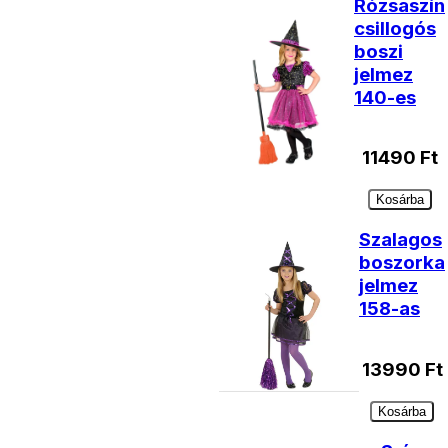
Rózsaszín
csillogós
boszi
jelmez
140-es
11490
Ft
Kosárba
Szalagos
boszorka
jelmez
158-as
13990
Ft
Kosárba