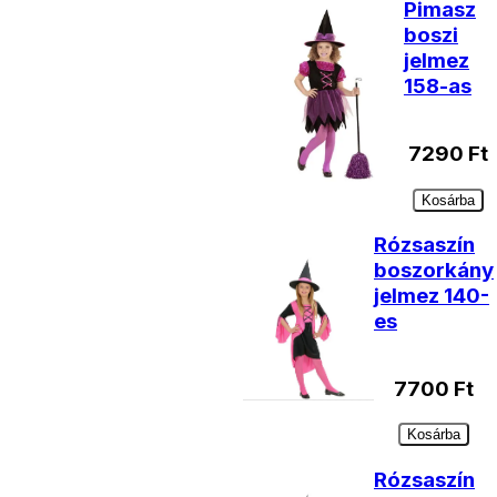
Pimasz
boszi
jelmez
158-as
7290
Ft
Kosárba
Rózsaszín
boszorkány
jelmez 140-
es
7700
Ft
Kosárba
Rózsaszín