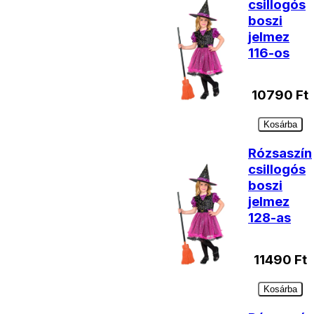
csillogós
boszi
jelmez
116-os
10790
Ft
Kosárba
Rózsaszín
csillogós
boszi
jelmez
128-as
11490
Ft
Kosárba