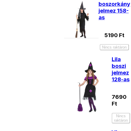
boszorkány
jelmez 158-
as
5190
Ft
Nincs raktáron
Lila
boszi
jelmez
128-as
7690
Ft
Nincs
raktáron