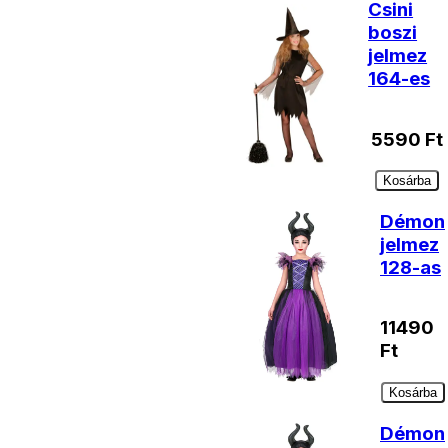
Csini
boszi
jelmez
164-es
5590
Ft
Kosárba
Démon
jelmez
128-as
11490
Ft
Kosárba
Démon