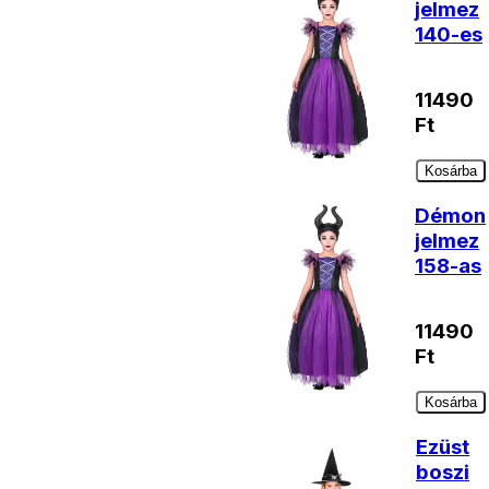
jelmez
140-es
11490
Ft
Kosárba
Démon
jelmez
158-as
11490
Ft
Kosárba
Ezüst
boszi