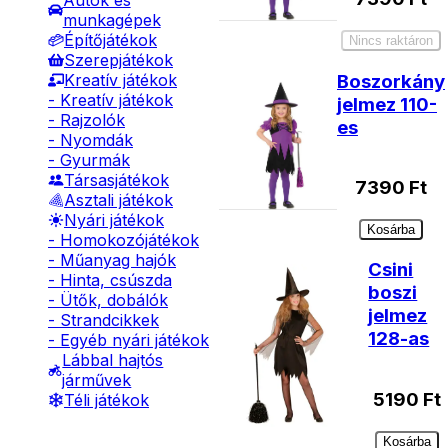
Autók és
munkagépek
Építőjátékok
Nincs raktáron
Szerepjátékok
Boszorkány
Kreatív játékok
- Kreatív játékok
jelmez 110-
- Rajzolók
es
- Nyomdák
- Gyurmák
Társasjátékok
7390
Ft
Asztali játékok
Nyári játékok
Kosárba
- Homokozójátékok
- Műanyag hajók
Csini
- Hinta, csúszda
boszi
- Ütők, dobálók
jelmez
- Strandcikkek
128-as
- Egyéb nyári játékok
Lábbal hajtós
járművek
5190
Ft
Téli játékok
Kosárba