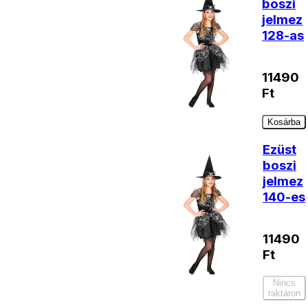
boszi
jelmez
128-as
11490
Ft
Kosárba
Ezüst
boszi
jelmez
140-es
11490
Ft
Nincs
raktáron