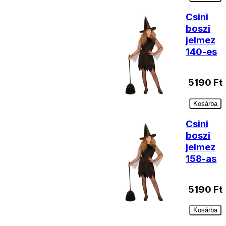
Csini
boszi
jelmez
140-es
5190
Ft
Kosárba
Csini
boszi
jelmez
158-as
5190
Ft
Kosárba