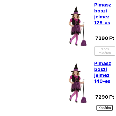
Pimasz
boszi
jelmez
128-as
7290
Ft
Nincs
raktáron
Pimasz
boszi
jelmez
140-es
7290
Ft
Kosárba