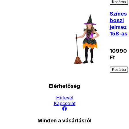
Kosárba
Színes
boszi
jelmez
158-as
10990
Ft
Kosárba
Elérhetőség
Hírlevél
Kapcsolat
Minden a vásárlásról