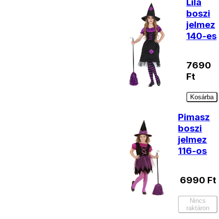
Lila
boszi
jelmez
140-es
7690
Ft
Kosárba
Pimasz
boszi
jelmez
116-os
6990
Ft
Nincs
raktáron